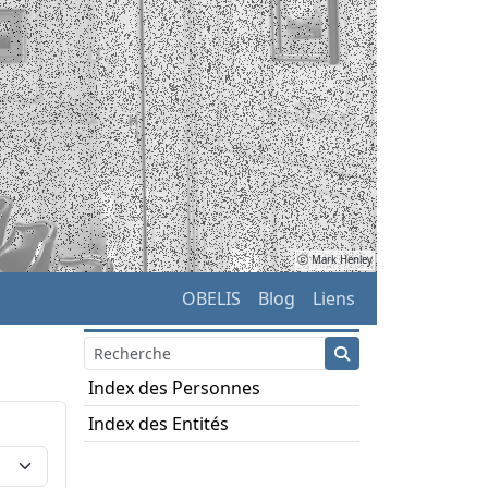
ⓒ Mark Henley
OBELIS
Blog
Liens
Index des Personnes
Index des Entités