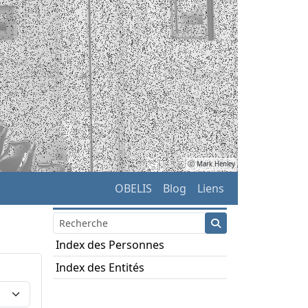
ⓒ Mark Henley
OBELIS
Blog
Liens
Index des Personnes
Index des Entités