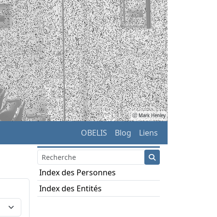
ⓒ Mark Henley
OBELIS
Blog
Liens
Index des Personnes
Index des Entités