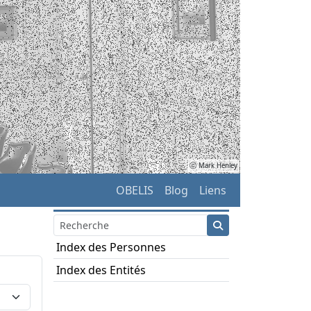
ⓒ Mark Henley
OBELIS
Blog
Liens
Index des Personnes
Index des Entités