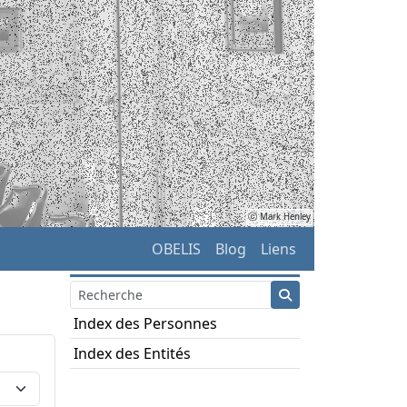
ⓒ Mark Henley
OBELIS
Blog
Liens
Index des Personnes
Index des Entités