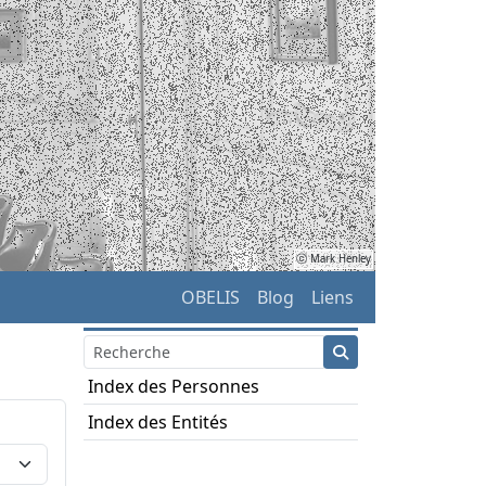
ⓒ Mark Henley
OBELIS
Blog
Liens
Index des Personnes
Index des Entités