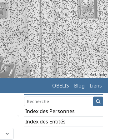
ⓒ Mark Henley
OBELIS
Blog
Liens
Index des Personnes
Index des Entités