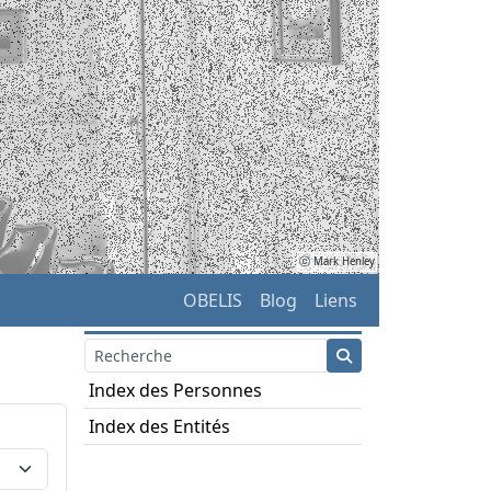
ⓒ Mark Henley
OBELIS
Blog
Liens
Index des Personnes
Index des Entités