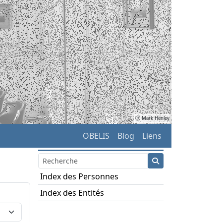
ⓒ Mark Henley
OBELIS
Blog
Liens
Index des Personnes
Index des Entités