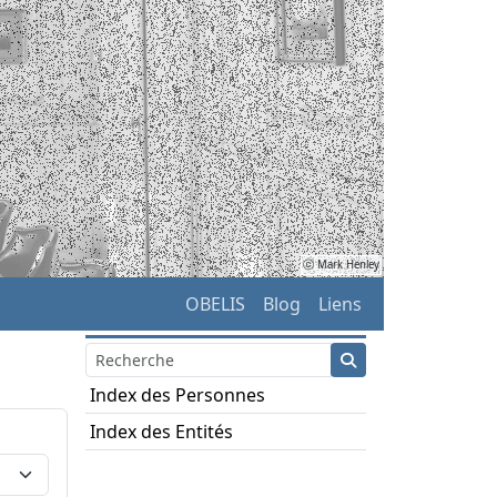
ⓒ Mark Henley
OBELIS
Blog
Liens
Index des Personnes
Index des Entités