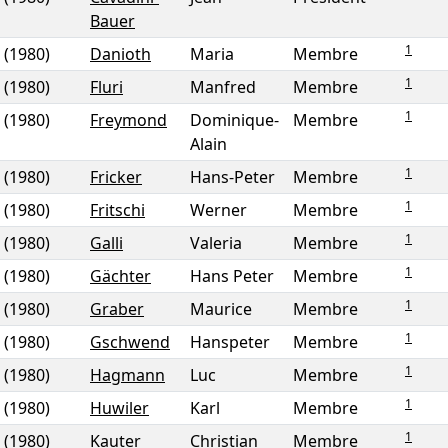
Bauer
1
(1980)
Danioth
Maria
Membre
1
(1980)
Fluri
Manfred
Membre
1
(1980)
Freymond
Dominique-
Membre
Alain
1
(1980)
Fricker
Hans-Peter
Membre
1
(1980)
Fritschi
Werner
Membre
1
(1980)
Galli
Valeria
Membre
1
(1980)
Gächter
Hans Peter
Membre
1
(1980)
Graber
Maurice
Membre
1
(1980)
Gschwend
Hanspeter
Membre
1
(1980)
Hagmann
Luc
Membre
1
(1980)
Huwiler
Karl
Membre
1
(1980)
Kauter
Christian
Membre