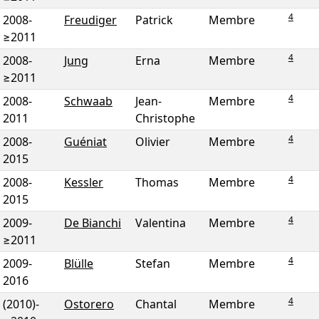
4
2008
-
Freudiger
Patrick
Membre
≥2011
4
2008
-
Jung
Erna
Membre
≥2011
4
2008
-
Schwaab
Jean-
Membre
2011
Christophe
4
2008
-
Guéniat
Olivier
Membre
2015
4
2008
-
Kessler
Thomas
Membre
2015
4
2009
-
De Bianchi
Valentina
Membre
≥2011
4
2009
-
Blülle
Stefan
Membre
2016
4
(2010)
-
Ostorero
Chantal
Membre