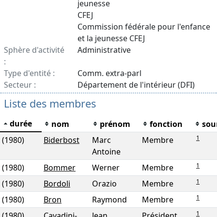
jeunesse
CFEJ
Commission fédérale pour l'enfance
et la jeunesse CFEJ
Sphère d'activité
Administrative
:
Type d'entité :
Comm. extra-parl
Secteur :
Département de l'intérieur (DFI)
Liste des membres
durée
nom
prénom
fonction
sou
1
(1980)
Biderbost
Marc
Membre
Antoine
1
(1980)
Bommer
Werner
Membre
1
(1980)
Bordoli
Orazio
Membre
1
(1980)
Bron
Raymond
Membre
1
(1980)
Cavadini-
Jean
Président