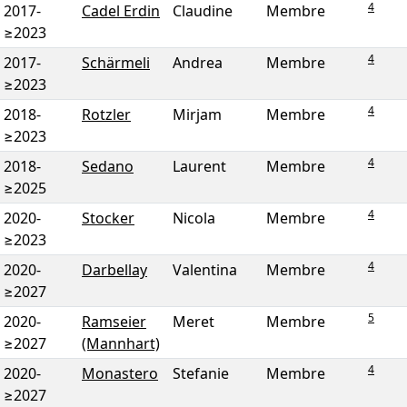
4
2017
-
Cadel Erdin
Claudine
Membre
≥2023
4
2017
-
Schärmeli
Andrea
Membre
≥2023
4
2018
-
Rotzler
Mirjam
Membre
≥2023
4
2018
-
Sedano
Laurent
Membre
≥2025
4
2020
-
Stocker
Nicola
Membre
≥2023
4
2020
-
Darbellay
Valentina
Membre
≥2027
5
2020
-
Ramseier
Meret
Membre
≥2027
(Mannhart)
4
2020
-
Monastero
Stefanie
Membre
≥2027