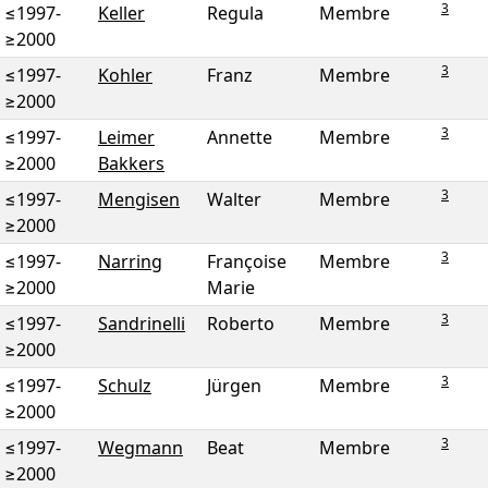
3
≤1997
-
Keller
Regula
Membre
≥2000
3
≤1997
-
Kohler
Franz
Membre
≥2000
3
≤1997
-
Leimer
Annette
Membre
≥2000
Bakkers
3
≤1997
-
Mengisen
Walter
Membre
≥2000
3
≤1997
-
Narring
Françoise
Membre
≥2000
Marie
3
≤1997
-
Sandrinelli
Roberto
Membre
≥2000
3
≤1997
-
Schulz
Jürgen
Membre
≥2000
3
≤1997
-
Wegmann
Beat
Membre
≥2000