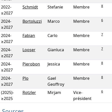
8
2022
-
Schmidt
Stefanie
Membre
≥2027
6
2024
-
Bortoluzzi
Marco
Membre
≥2027
7
2024
-
Fabian
Carlo
Membre
≥2027
7
2024
-
Looser
Gianluca
Membre
≥2027
8
2024
-
Pierobon
Jessica
Membre
≥2027
8
2024
-
Plo
Gael
Membre
≥2027
Geoffroy
6
(2025)
-
Rotzler
Mirjam
Vice-
≥2025
président
Sources