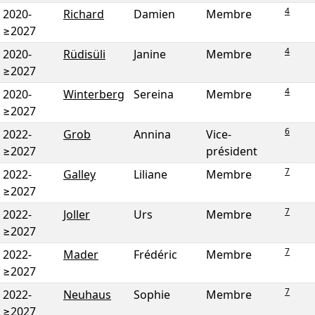
4
2020
-
Richard
Damien
Membre
≥2027
4
2020
-
Rüdisüli
Janine
Membre
≥2027
4
2020
-
Winterberg
Sereina
Membre
≥2027
6
2022
-
Grob
Annina
Vice-
≥2027
président
7
2022
-
Galley
Liliane
Membre
≥2027
7
2022
-
Joller
Urs
Membre
≥2027
7
2022
-
Mader
Frédéric
Membre
≥2027
7
2022
-
Neuhaus
Sophie
Membre
≥2027