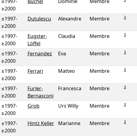
≤1997
-
Büchel
Dominik
Membre
≥2000
3
≤1997
-
Dutulescu
Alexandre
Membre
≥2000
3
≤1997
-
Eugster-
Claudia
Membre
≥2000
Löffel
3
≤1997
-
Fernandez
Eva
Membre
≥2000
3
≤1997
-
Ferrari
Matteo
Membre
≥2000
3
≤1997
-
Furler-
Francesca
Membre
≥2000
Bernasconi
3
≤1997
-
Grob
Urs Willy
Membre
≥2000
3
≤1997
-
Hintz Keller
Marianne
Membre
≥2000