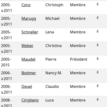
4
2005
-
Conz
Christoph
Membre
≥2011
4
2005
-
Marugg
Michael
Membre
≥2011
4
2005
-
Schneller
Lena
Membre
≥2011
4
2005
-
Weber
Christina
Membre
≥2011
4
2005
-
Maudet
Pierre
Président
2015
4
2006
-
Bodmer
Nancy M.
Membre
≥2011
4
2006
-
Deuel
Claudio
Membre
≥2011
4
2008
-
Cirigliano
Luca
Membre
≥2011