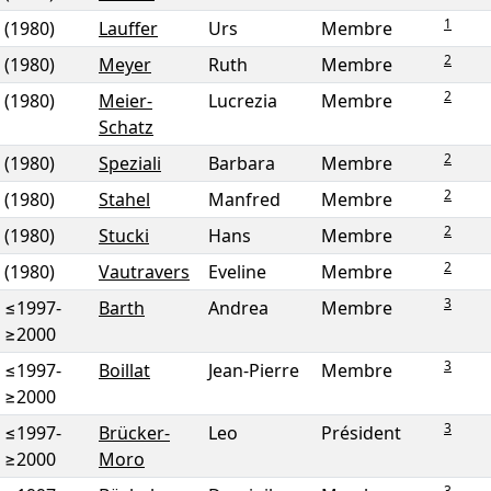
1
(1980)
Lauffer
Urs
Membre
2
(1980)
Meyer
Ruth
Membre
2
(1980)
Meier-
Lucrezia
Membre
Schatz
2
(1980)
Speziali
Barbara
Membre
2
(1980)
Stahel
Manfred
Membre
2
(1980)
Stucki
Hans
Membre
2
(1980)
Vautravers
Eveline
Membre
3
≤1997
-
Barth
Andrea
Membre
≥2000
3
≤1997
-
Boillat
Jean-Pierre
Membre
≥2000
3
≤1997
-
Brücker-
Leo
Président
≥2000
Moro
3