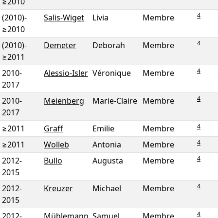
≥2010
4
(2010)
-
Salis-Wiget
Livia
Membre
≥2010
4
(2010)
-
Demeter
Deborah
Membre
≥2011
4
2010
-
Alessio-Isler
Véronique
Membre
2017
4
2010
-
Meienberg
Marie-Claire
Membre
2017
4
≥2011
Graff
Emilie
Membre
4
≥2011
Wolleb
Antonia
Membre
4
2012
-
Bullo
Augusta
Membre
2015
4
2012
-
Kreuzer
Michael
Membre
2015
4
2012
-
Mühlemann
Samuel
Membre