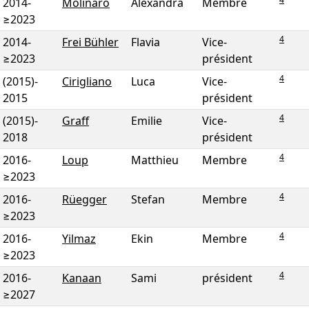
2014
-
Molinaro
Alexandra
Membre
≥2023
4
2014
-
Frei Bühler
Flavia
Vice-
≥2023
président
4
(2015)
-
Cirigliano
Luca
Vice-
2015
président
4
(2015)
-
Graff
Emilie
Vice-
2018
président
4
2016
-
Loup
Matthieu
Membre
≥2023
4
2016
-
Rüegger
Stefan
Membre
≥2023
4
2016
-
Yilmaz
Ekin
Membre
≥2023
4
2016
-
Kanaan
Sami
président
≥2027