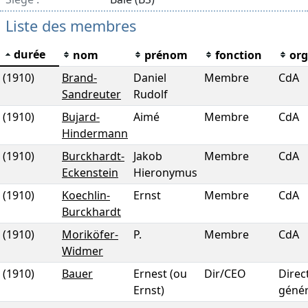
Liste des membres
durée
nom
prénom
fonction
or
(1910)
Brand-
Daniel
Membre
CdA
Sandreuter
Rudolf
(1910)
Bujard-
Aimé
Membre
CdA
Hindermann
(1910)
Burckhardt-
Jakob
Membre
CdA
Eckenstein
Hieronymus
(1910)
Koechlin-
Ernst
Membre
CdA
Burckhardt
(1910)
Moriköfer-
P.
Membre
CdA
Widmer
(1910)
Bauer
Ernest (ou
Dir/CEO
Direc
Ernst)
génér