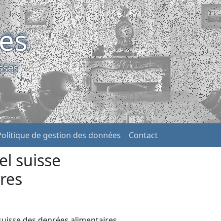
ses
sses
Politique de gestion des données
Contact
l suisse
res
uisse des denrées alimentaires