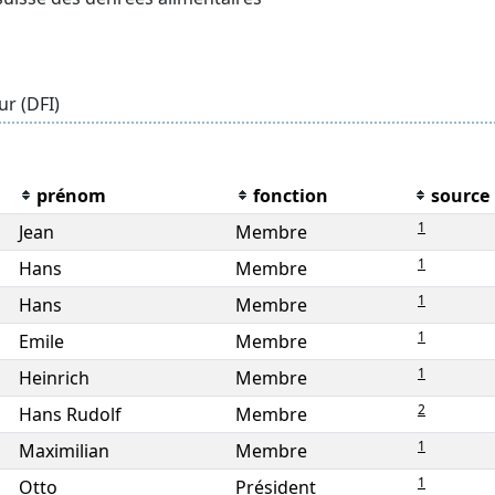
ur (DFI)
prénom
fonction
source
1
Jean
Membre
1
Hans
Membre
1
Hans
Membre
1
Emile
Membre
1
Heinrich
Membre
2
Hans Rudolf
Membre
1
Maximilian
Membre
1
Otto
Président