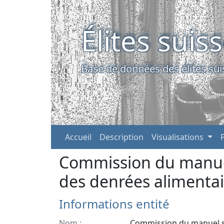
Élites suis
Base de données des élites sui
Accueil
Description
Visualisations
Commission du manue
des denrées alimentai
Informations entité
Nom :
Commission du manuel s