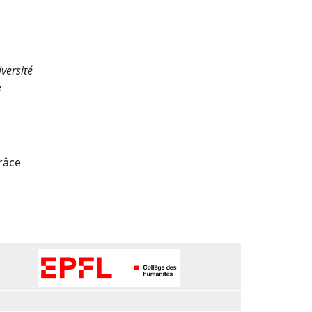
versité
e
râce