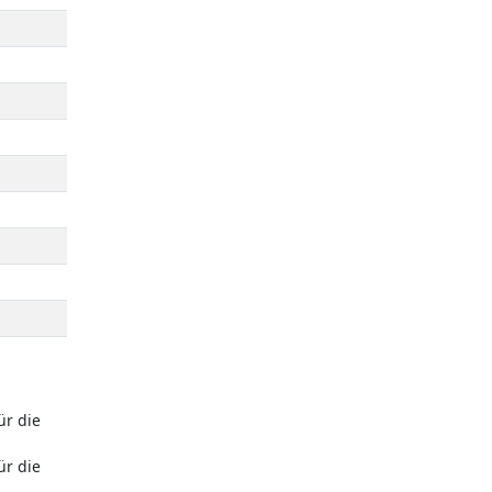
ür die
ür die