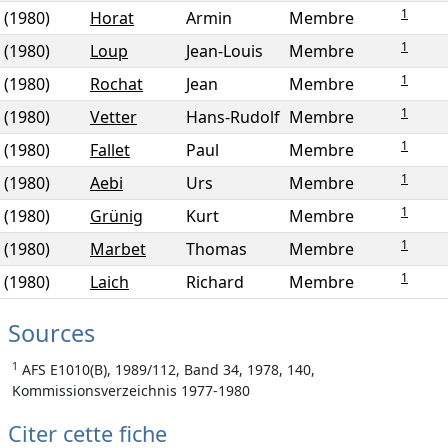
1
(1980)
Horat
Armin
Membre
1
(1980)
Loup
Jean-Louis
Membre
1
(1980)
Rochat
Jean
Membre
1
(1980)
Vetter
Hans-Rudolf
Membre
1
(1980)
Fallet
Paul
Membre
1
(1980)
Aebi
Urs
Membre
1
(1980)
Grünig
Kurt
Membre
1
(1980)
Marbet
Thomas
Membre
1
(1980)
Laich
Richard
Membre
Sources
1
AFS E1010(B), 1989/112, Band 34, 1978, 140,
Kommissionsverzeichnis 1977-1980
Citer cette fiche