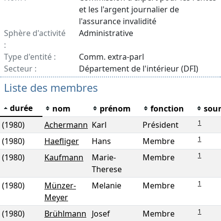
et les l'argent journalier de
l'assurance invalidité
Sphère d'activité
Administrative
:
Type d'entité :
Comm. extra-parl
Secteur :
Département de l'intérieur (DFI)
Liste des membres
durée
nom
prénom
fonction
sou
1
(1980)
Achermann
Karl
Président
1
(1980)
Haefliger
Hans
Membre
1
(1980)
Kaufmann
Marie-
Membre
Therese
1
(1980)
Münzer-
Melanie
Membre
Meyer
1
(1980)
Brühlmann
Josef
Membre