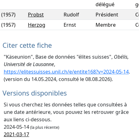
délégué
g
(1957)
Probst
Rudolf
Président
C
(1957)
Herzog
Ernst
Membre
C
Citer cette fiche
"Käseunion", Base de données "élites suisses",
Obélis,
Université de Lausanne
,
https://elitessuisses.unil.ch/e/entite168?v=2024-05-14
.
(version du 14.05.2024, consulté le 08.08.2026).
Versions disponibles
Si vous cherchez les données telles que consultées à
une date antérieure, vous pouvez les retrouver grâce
aux liens ci-dessous.
2024-05-14
(la plus récente)
2021-03-17