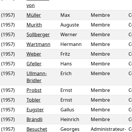
von
(1957)
Müller
Max
Membre
C
(1957)
Murith
Auguste
Membre
C
(1957)
Sollberger
Werner
Membre
C
(1957)
Wartmann
Hermann
Membre
C
(1957)
Weber
Fritz
Membre
C
(1957)
Gfeller
Hans
Membre
C
(1957)
Ullmann-
Erich
Membre
C
Bridler
(1957)
Probst
Ernst
Membre
C
(1957)
Tobler
Ernst
Membre
C
(1957)
Eugster
Gallus
Membre
C
(1957)
Brändli
Heinrich
Membre
C
(1957)
Besuchet
Georges
Administrateur-
C