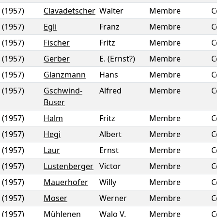
(1957)
Clavadetscher
Walter
Membre
C
(1957)
Egli
Franz
Membre
C
(1957)
Fischer
Fritz
Membre
C
(1957)
Gerber
E. (Ernst?)
Membre
C
(1957)
Glanzmann
Hans
Membre
C
(1957)
Gschwind-
Alfred
Membre
C
Buser
(1957)
Halm
Fritz
Membre
C
(1957)
Hegi
Albert
Membre
C
(1957)
Laur
Ernst
Membre
C
(1957)
Lustenberger
Victor
Membre
C
(1957)
Mauerhofer
Willy
Membre
C
(1957)
Moser
Werner
Membre
C
(1957)
Mühlenen
Walo V.
Membre
C