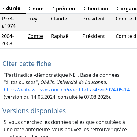
durée
nom
prénom
fonction
organ
1973
-
Frey
Claude
Président
Comité d
≥1974
2004
-
Comte
Raphaël
Président
Comité d
2008
Citer cette fiche
"Parti radical-démocratique NE", Base de données
"élites suisses",
Obélis, Université de Lausanne
,
https://elitessuisses.unil.ch/e/entite1724?v=2024-05-14
.
(version du 14.05.2024, consulté le 07.08.2026).
Versions disponibles
Si vous cherchez les données telles que consultées à
une date antérieure, vous pouvez les retrouver grâce
aux liens ci-dessous.