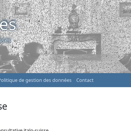
ses
sses
Politique de gestion des données
Contact
e
se
nsultative italo-suisse