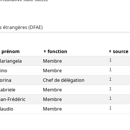
s étrangères (DFAE)
prénom
fonction
source
1
ariangela
Membre
1
ino
Membre
1
orina
Chef de délégation
1
abriele
Membre
1
ean-Frédéric
Membre
1
laudio
Membre