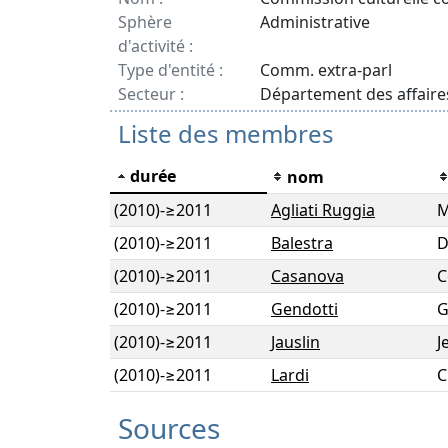
Sphère
Administrative
d'activité :
Type d'entité :
Comm. extra-parl
Secteur :
Département des affaire
Liste des membres
durée
nom
(2010)
-
≥2011
Agliati Ruggia
M
(2010)
-
≥2011
Balestra
D
(2010)
-
≥2011
Casanova
C
(2010)
-
≥2011
Gendotti
G
(2010)
-
≥2011
Jauslin
J
(2010)
-
≥2011
Lardi
C
Sources