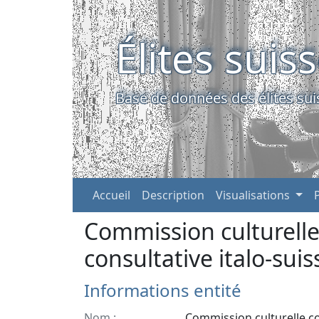
Élites suis
Base de données des élites sui
Accueil
Description
Visualisations
Commission culturell
consultative italo-suis
Informations entité
Nom :
Commission culturelle co