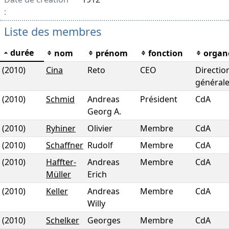
:
Liste des membres
durée
nom
prénom
fonction
organ
(2010)
Cina
Reto
CEO
Directio
général
(2010)
Schmid
Andreas
Président
CdA
Georg A.
(2010)
Ryhiner
Olivier
Membre
CdA
(2010)
Schaffner
Rudolf
Membre
CdA
(2010)
Haffter-
Andreas
Membre
CdA
Müller
Erich
(2010)
Keller
Andreas
Membre
CdA
Willy
(2010)
Schelker
Georges
Membre
CdA