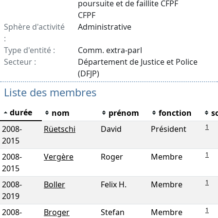
poursuite et de faillite CFPF
CFPF
Sphère d'activité
Administrative
:
Type d'entité :
Comm. extra-parl
Secteur :
Département de Justice et Police
(DFJP)
Liste des membres
durée
nom
prénom
fonction
s
1
2008
-
Rüetschi
David
Président
2015
1
2008
-
Vergère
Roger
Membre
2015
1
2008
-
Boller
Felix H.
Membre
2019
1
2008
-
Broger
Stefan
Membre