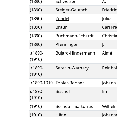
(1890)
Schweizer
A.
(1890)
Steiger-Gautschi
Friedri
(1890)
Zundel
Julius
(1890)
Braun
Carl Fr
(1890)
Buchmann-Schardt
Christi
(1890)
Pfenninger
J.
≤1890
-
Bujard-Hindermann
Aimé
(1910)
≤1890
-
Sarasin-Warnery
Reinho
(1910)
≤1890
-
1910
Tobler-Rohner
Johann
≤1890
-
Bischoff
Emil
(1910)
(1910)
Bernoulli-Sartorius
Wilhel
(1910)
Häne
Johann