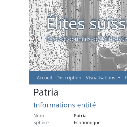
Élites suis
Base de données des élites sui
Accueil
Description
Visualisations
Patria
Informations entité
Nom :
Patria
Sphère
Economique