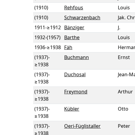
(1910)
Rehfous
Louis
(1910)
Schwarzenbach
Jak. Ch
1911
-
≥1912
Bänziger
J.
1932
-
(1957)
Barthe
Louis
1936
-
≥1938
Fäh
Herma
(1937)
-
Buchmann
Ernst
≥1938
(1937)
-
Duchosal
Jean-M
≥1938
(1937)
-
Freymond
Arthur
≥1938
(1937)
-
Kübler
Otto
≥1938
(1937)
-
Oeri-Füglistaller
Peter
≥1938