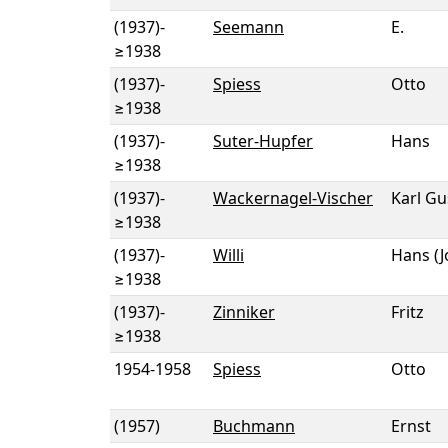
(1937)
-
Seemann
E.
≥1938
(1937)
-
Spiess
Otto
≥1938
(1937)
-
Suter-Hupfer
Hans
≥1938
(1937)
-
Wackernagel-Vischer
Karl Gu
≥1938
(1937)
-
Willi
Hans (
≥1938
(1937)
-
Zinniker
Fritz
≥1938
1954
-
1958
Spiess
Otto
(1957)
Buchmann
Ernst