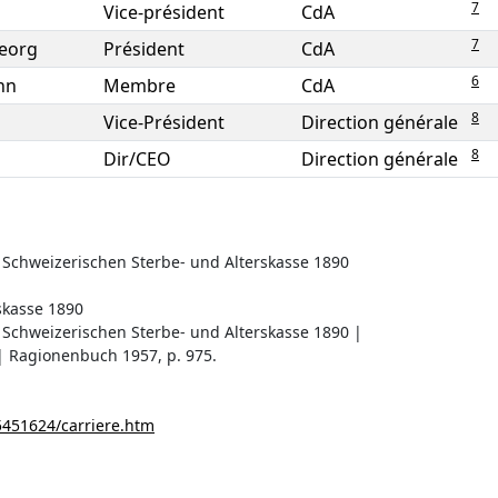
7
Vice-président
CdA
7
eorg
Président
CdA
6
nn
Membre
CdA
8
Vice-Président
Direction générale
8
Dir/CEO
Direction générale
er Schweizerischen Sterbe- und Alterskasse 1890
skasse 1890
r Schweizerischen Sterbe- und Alterskasse 1890 |
| Ragionenbuch 1957, p. 975.
5451624/carriere.htm