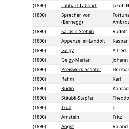
(1890)
Labhart-Labhart
Jakob H
(1890)
Sprecher, von
Fortun
(Bernegg)
Ambros
(1890)
Sarasin-Stehlin
Rudolf
(1890)
Appenzeller-Landolt
Kaspar 
(1890)
Geigy
Alfred
(1890)
Geigy-Merian
Johann
(1890)
Preiswerk-Schäfer
Herma
(1890)
Rahm
Karl
(1890)
Rüdin
Konrad
(1890)
Stäubli-Stapfer
Theodo
(1890)
Trüb
J.
(1890)
Amstein
Fritz
(1890)
Angst
Roland