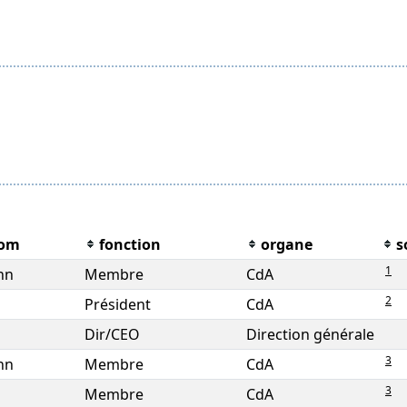
nom
fonction
organe
s
1
nn
Membre
CdA
2
Président
CdA
Dir/CEO
Direction générale
3
nn
Membre
CdA
3
Membre
CdA