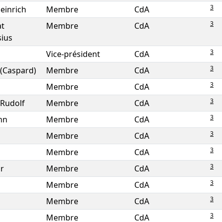
3
einrich
Membre
CdA
3
at
Membre
CdA
ius
3
Vice-président
CdA
3
(Caspard)
Membre
CdA
3
Membre
CdA
3
 Rudolf
Membre
CdA
3
nn
Membre
CdA
3
Membre
CdA
3
Membre
CdA
3
r
Membre
CdA
3
Membre
CdA
3
Membre
CdA
3
Membre
CdA