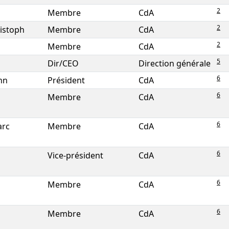
2
Membre
CdA
2
ristoph
Membre
CdA
2
Membre
CdA
5
Dir/CEO
Direction générale
6
nn
Président
CdA
6
Membre
CdA
6
arc
Membre
CdA
6
Vice-président
CdA
6
Membre
CdA
6
Membre
CdA