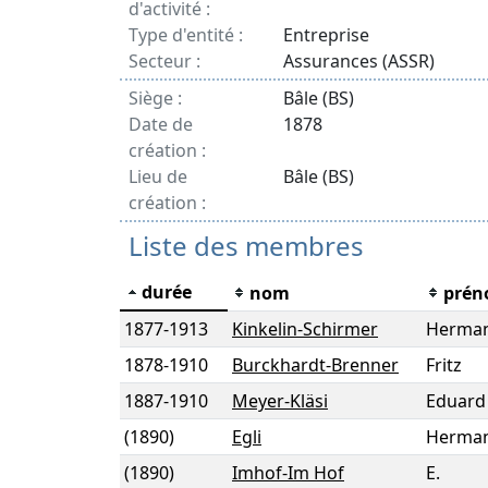
d'activité :
Type d'entité :
Entreprise
Secteur :
Assurances (ASSR)
Siège :
Bâle (BS)
Date de
1878
création :
Lieu de
Bâle (BS)
création :
Liste des membres
durée
nom
pré
1877
-
1913
Kinkelin-Schirmer
Herma
1878
-
1910
Burckhardt-Brenner
Fritz
1887
-
1910
Meyer-Kläsi
Eduard
(1890)
Egli
Herma
(1890)
Imhof-Im Hof
E.