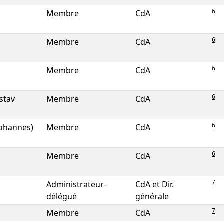
6
Membre
CdA
6
Membre
CdA
6
Membre
CdA
6
stav
Membre
CdA
6
Johannes)
Membre
CdA
6
Membre
CdA
7
Administrateur-
CdA et Dir.
délégué
générale
7
Membre
CdA