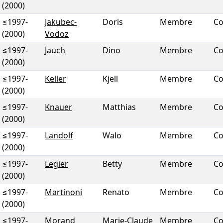
(2000)
≤1997
-
Jakubec-
Doris
Membre
Co
(2000)
Vodoz
≤1997
-
Jauch
Dino
Membre
Co
(2000)
≤1997
-
Keller
Kjell
Membre
Co
(2000)
≤1997
-
Knauer
Matthias
Membre
Co
(2000)
≤1997
-
Landolf
Walo
Membre
Co
(2000)
≤1997
-
Legier
Betty
Membre
Co
(2000)
≤1997
-
Martinoni
Renato
Membre
Co
(2000)
≤1997
-
Morand
Marie-Claude
Membre
Co