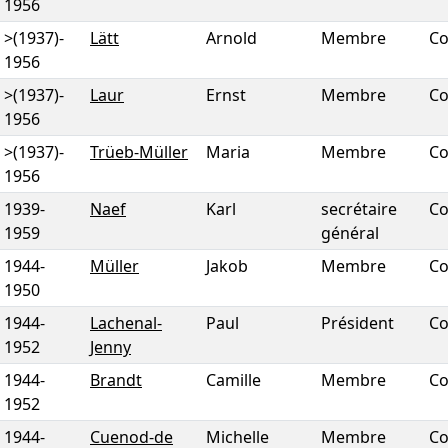
1956
>(1937)
-
Lätt
Arnold
Membre
Co
1956
>(1937)
-
Laur
Ernst
Membre
Co
1956
>(1937)
-
Trüeb-Müller
Maria
Membre
Co
1956
1939
-
Naef
Karl
secrétaire
Co
1959
général
1944
-
Müller
Jakob
Membre
Co
1950
1944
-
Lachenal-
Paul
Président
Co
1952
Jenny
1944
-
Brandt
Camille
Membre
Co
1952
1944
-
Cuenod-de
Michelle
Membre
Co