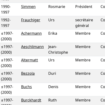
1990
-
Simmen
Rosmarie
Président
Co
1997
1992
-
Frauchiger
Urs
secrétaire
Co
1997
général
≤1997
-
Achermann
Erika
Membre
Co
(2000)
≤1997
-
Aeschlimann
Jean-
Membre
Co
(2000)
Christophe
≤1997
-
Altermatt
Urs
Membre
Co
(2000)
≤1997
-
Bezzola
Duri
Membre
Co
(2000)
≤1997
-
Buchs
Denis
Membre
Co
(2000)
≤1997
-
Burckhardt
Ruth
Membre
Co