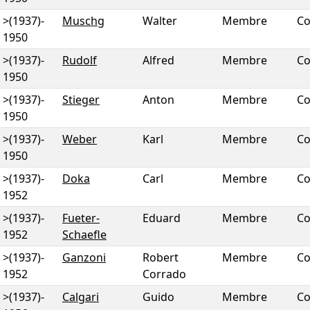
>(1937)
-
Muschg
Walter
Membre
Co
1950
>(1937)
-
Rudolf
Alfred
Membre
Co
1950
>(1937)
-
Stieger
Anton
Membre
Co
1950
>(1937)
-
Weber
Karl
Membre
Co
1950
>(1937)
-
Doka
Carl
Membre
Co
1952
>(1937)
-
Fueter-
Eduard
Membre
Co
1952
Schaefle
>(1937)
-
Ganzoni
Robert
Membre
Co
1952
Corrado
>(1937)
-
Calgari
Guido
Membre
Co