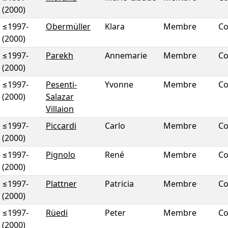
(2000)
≤1997
-
Obermüller
Klara
Membre
Co
(2000)
≤1997
-
Parekh
Annemarie
Membre
Co
(2000)
≤1997
-
Pesenti-
Yvonne
Membre
Co
(2000)
Salazar
Villaion
≤1997
-
Piccardi
Carlo
Membre
Co
(2000)
≤1997
-
Pignolo
René
Membre
Co
(2000)
≤1997
-
Plattner
Patricia
Membre
Co
(2000)
≤1997
-
Rüedi
Peter
Membre
Co
(2000)