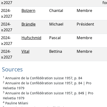
≥2027
fo
2024
-
Bolzern
Chantal
Membre
≥2027
2024
-
Brändle
Michael
Président
≥2027
2024
-
Hufschmid
Pascal
Membre
≥2027
2024
-
Vital
Bettina
Membre
≥2027
Sources
1
Annuaire de la Confédération suisse 1957, p. 84
2
Annuaire de la Confédération suisse 1957, p. 84 | Pro
Helvetia 1979
3
Annuaire de la Confédération suisse 1957, p. 84$ | Pro
Helvetia 1979
4
Pauline Milani