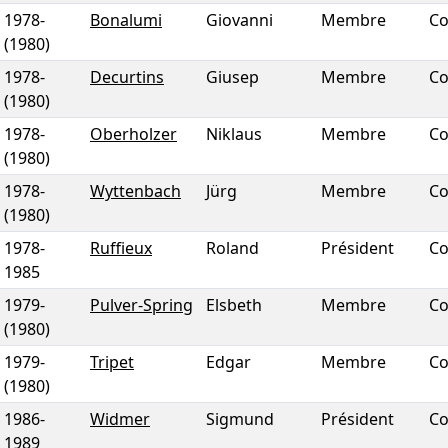
1978
-
Bonalumi
Giovanni
Membre
Co
(1980)
1978
-
Decurtins
Giusep
Membre
Co
(1980)
1978
-
Oberholzer
Niklaus
Membre
Co
(1980)
1978
-
Wyttenbach
Jürg
Membre
Co
(1980)
1978
-
Ruffieux
Roland
Président
Co
1985
1979
-
Pulver-Spring
Elsbeth
Membre
Co
(1980)
1979
-
Tripet
Edgar
Membre
Co
(1980)
1986
-
Widmer
Sigmund
Président
Co
1989