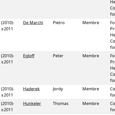
He
Co
fo
(2010)
-
De Marchi
Pietro
Membre
Fo
≥2011
Pr
He
Co
fo
(2010)
-
Egloff
Peter
Membre
Fo
≥2011
Pr
He
Co
fo
(2010)
-
Haderek
Jordy
Membre
Co
≥2011
fo
(2010)
-
Hunkeler
Thomas
Membre
Co
≥2011
fo