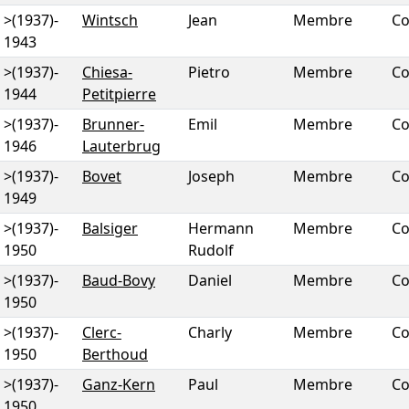
>(1937)
-
Wintsch
Jean
Membre
Co
1943
>(1937)
-
Chiesa-
Pietro
Membre
Co
1944
Petitpierre
>(1937)
-
Brunner-
Emil
Membre
Co
1946
Lauterbrug
>(1937)
-
Bovet
Joseph
Membre
Co
1949
>(1937)
-
Balsiger
Hermann
Membre
Co
1950
Rudolf
>(1937)
-
Baud-Bovy
Daniel
Membre
Co
1950
>(1937)
-
Clerc-
Charly
Membre
Co
1950
Berthoud
>(1937)
-
Ganz-Kern
Paul
Membre
Co
1950