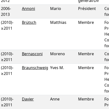
2012
général/Dir
2006
-
Annoni
Mario
Président
Co
2013
fo
(2010)
-
Brütsch
Matthias
Membre
Fo
≥2011
Pr
He
Co
fo
(2010)
-
Bernasconi
Moreno
Membre
Co
≥2011
fo
(2010)
-
Braunschweig
Yves M.
Membre
Fo
≥2011
Pr
He
Co
fo
(2010)
-
Davier
Anne
Membre
Fo
≥2011
Pr