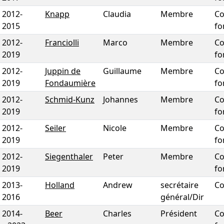
2012
-
Knapp
Claudia
Membre
Co
2015
fo
2012
-
Franciolli
Marco
Membre
Co
2019
fo
2012
-
Juppin de
Guillaume
Membre
Co
2019
Fondaumière
fo
2012
-
Schmid-Kunz
Johannes
Membre
Co
2019
fo
2012
-
Seiler
Nicole
Membre
Co
2019
fo
2012
-
Siegenthaler
Peter
Membre
Co
2019
fo
2013
-
Holland
Andrew
secrétaire
Co
2016
général/Dir
2014
-
Beer
Charles
Président
Co