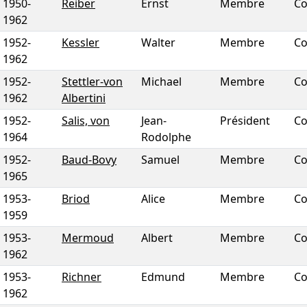
1950
-
Reiber
Ernst
Membre
Co
1962
1952
-
Kessler
Walter
Membre
Co
1962
1952
-
Stettler-von
Michael
Membre
Co
1962
Albertini
1952
-
Salis, von
Jean-
Président
Co
1964
Rodolphe
1952
-
Baud-Bovy
Samuel
Membre
Co
1965
1953
-
Briod
Alice
Membre
Co
1959
1953
-
Mermoud
Albert
Membre
Co
1962
1953
-
Richner
Edmund
Membre
Co
1962