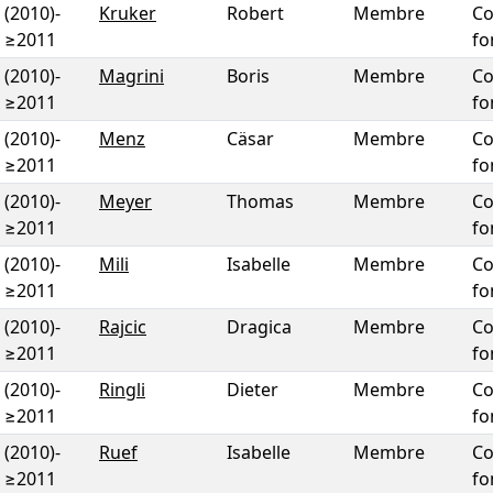
(2010)
-
Kruker
Robert
Membre
Co
≥2011
fo
(2010)
-
Magrini
Boris
Membre
Co
≥2011
fo
(2010)
-
Menz
Cäsar
Membre
Co
≥2011
fo
(2010)
-
Meyer
Thomas
Membre
Co
≥2011
fo
(2010)
-
Mili
Isabelle
Membre
Co
≥2011
fo
(2010)
-
Rajcic
Dragica
Membre
Co
≥2011
fo
(2010)
-
Ringli
Dieter
Membre
Co
≥2011
fo
(2010)
-
Ruef
Isabelle
Membre
Co
≥2011
fo