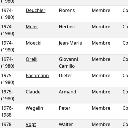
(1980)
1974
-
Deuchler
Florens
Membre
Co
(1980)
1974
-
Meier
Herbert
Membre
Co
(1980)
1974
-
Moeckli
Jean-Marie
Membre
Co
(1980)
1974
-
Orelli
Giovanni
Membre
Co
(1980)
Camillo
1975
-
Bachmann
Dieter
Membre
Co
(1980)
1975
-
Claude
Armand
Membre
Co
(1980)
1976
-
Wegelin
Peter
Membre
Co
1988
1978
Vogt
Walter
Membre
Co