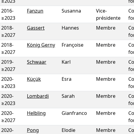
≥2023
fo
2016
-
Fanzun
Susanna
Vice-
Co
≥2023
présidente
fo
2018
-
Gassert
Hannes
Membre
Co
≥2027
fo
2018
-
König Gerny
Françoise
Membre
Co
≥2027
fo
2019
-
Schwaar
Karl
Membre
Co
≥2027
fo
2020
-
Küçük
Esra
Membre
Co
≥2023
fo
2020
-
Lombardi
Sarah
Membre
Co
≥2023
fo
2020
-
Helbling
Gianfranco
Membre
Co
≥2027
fo
2020
-
Pong
Elodie
Membre
Co