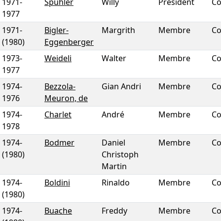
1971
-
Spühler
Willy
Président
Co
1977
1971
-
Bigler-
Margrith
Membre
Co
(1980)
Eggenberger
1973
-
Weideli
Walter
Membre
Co
1977
1974
-
Bezzola-
Gian Andri
Membre
Co
1976
Meuron, de
1974
-
Charlet
André
Membre
Co
1978
1974
-
Bodmer
Daniel
Membre
Co
(1980)
Christoph
Martin
1974
-
Boldini
Rinaldo
Membre
Co
(1980)
1974
-
Buache
Freddy
Membre
Co