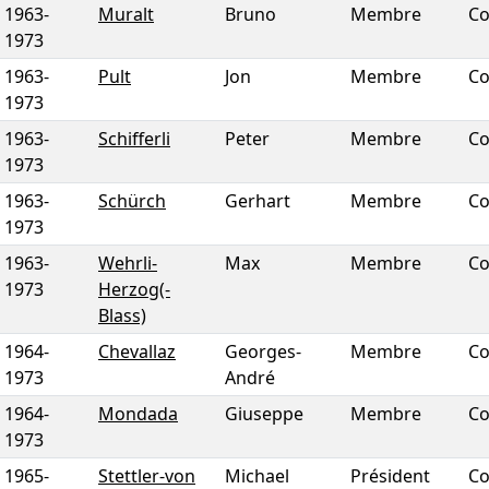
1963
-
Muralt
Bruno
Membre
Co
1973
1963
-
Pult
Jon
Membre
Co
1973
1963
-
Schifferli
Peter
Membre
Co
1973
1963
-
Schürch
Gerhart
Membre
Co
1973
1963
-
Wehrli-
Max
Membre
Co
1973
Herzog(-
Blass)
1964
-
Chevallaz
Georges-
Membre
Co
1973
André
1964
-
Mondada
Giuseppe
Membre
Co
1973
1965
-
Stettler-von
Michael
Président
Co