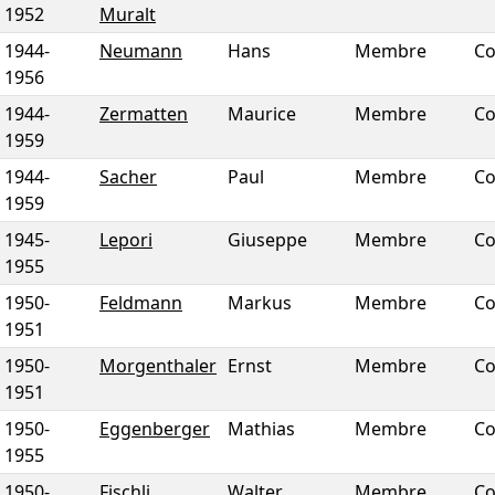
1952
Muralt
1944
-
Neumann
Hans
Membre
Co
1956
1944
-
Zermatten
Maurice
Membre
Co
1959
1944
-
Sacher
Paul
Membre
Co
1959
1945
-
Lepori
Giuseppe
Membre
Co
1955
1950
-
Feldmann
Markus
Membre
Co
1951
1950
-
Morgenthaler
Ernst
Membre
Co
1951
1950
-
Eggenberger
Mathias
Membre
Co
1955
1950
-
Fischli
Walter
Membre
Co