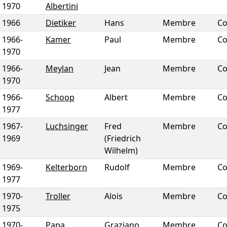
1970
Albertini
1966
Dietiker
Hans
Membre
Co
1966
-
Kamer
Paul
Membre
Co
1970
1966
-
Meylan
Jean
Membre
Co
1970
1966
-
Schoop
Albert
Membre
Co
1977
1967
-
Luchsinger
Fred
Membre
Co
1969
(Friedrich
Wilhelm)
1969
-
Kelterborn
Rudolf
Membre
Co
1977
1970
-
Troller
Alois
Membre
Co
1975
1970
-
Papa
Graziano
Membre
Co