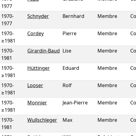
1977
1970
-
Schnyder
Bernhard
Membre
Co
1977
1970
-
Cordey
Pierre
Membre
Co
≥1981
1970
-
Girardin-Baud
Lise
Membre
Co
1981
1970
-
Hüttinger
Eduard
Membre
Co
≥1981
1970
-
Looser
Rolf
Membre
Co
≥1981
1970
-
Monnier
Jean-Pierre
Membre
Co
≥1981
1970
-
Wullschleger
Max
Membre
Co
1981