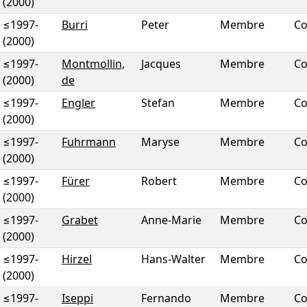
(2000)
≤1997
-
Burri
Peter
Membre
Co
(2000)
≤1997
-
Montmollin,
Jacques
Membre
Co
(2000)
de
≤1997
-
Engler
Stefan
Membre
Co
(2000)
≤1997
-
Fuhrmann
Maryse
Membre
Co
(2000)
≤1997
-
Fürer
Robert
Membre
Co
(2000)
≤1997
-
Grabet
Anne-Marie
Membre
Co
(2000)
≤1997
-
Hirzel
Hans-Walter
Membre
Co
(2000)
≤1997
-
Iseppi
Fernando
Membre
Co