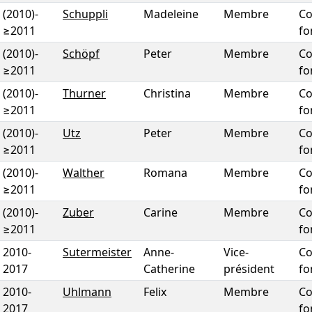
(2010)
-
Schuppli
Madeleine
Membre
Co
≥2011
fo
(2010)
-
Schöpf
Peter
Membre
Co
≥2011
fo
(2010)
-
Thurner
Christina
Membre
Co
≥2011
fo
(2010)
-
Utz
Peter
Membre
Co
≥2011
fo
(2010)
-
Walther
Romana
Membre
Co
≥2011
fo
(2010)
-
Zuber
Carine
Membre
Co
≥2011
fo
2010
-
Sutermeister
Anne-
Vice-
Co
2017
Catherine
président
fo
2010
-
Uhlmann
Felix
Membre
Co
2017
fo