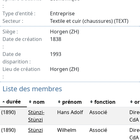
:
Type d'entité :
Entreprise
Secteur :
Textile et cuir (chaussures) (TEXT)
Siège :
Horgen (ZH)
Date de création
1838
:
Date de
1993
disparition :
Lieu de création
Horgen (ZH)
:
Liste des membres
durée
nom
prénom
fonction
o
(1890)
Stünzi-
Hans Adolf
Associé
Dire
Stünzi
CdA
(1890)
Stünzi
Wilhelm
Associé
Dire
CdA