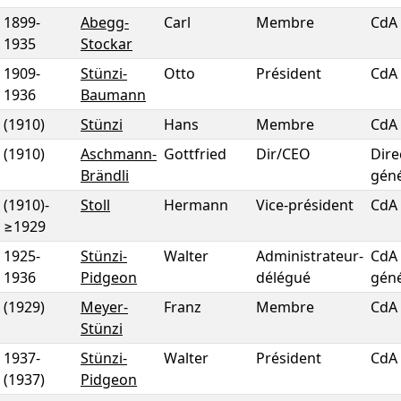
1899
-
Abegg-
Carl
Membre
CdA
1935
Stockar
1909
-
Stünzi-
Otto
Président
CdA
1936
Baumann
(1910)
Stünzi
Hans
Membre
CdA
(1910)
Aschmann-
Gottfried
Dir/CEO
Dire
Brändli
géné
(1910)
-
Stoll
Hermann
Vice-président
CdA
≥1929
1925
-
Stünzi-
Walter
Administrateur-
CdA 
1936
Pidgeon
délégué
géné
(1929)
Meyer-
Franz
Membre
CdA
Stünzi
1937
-
Stünzi-
Walter
Président
CdA
(1937)
Pidgeon