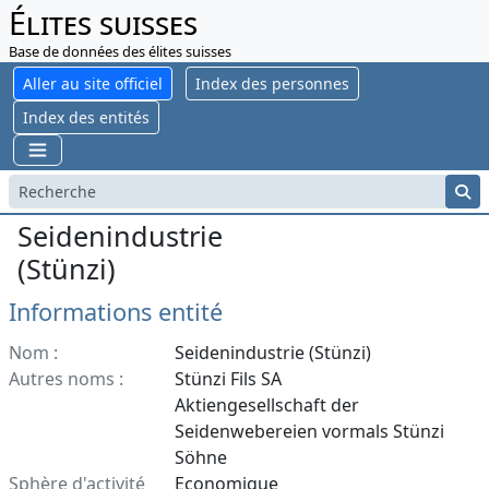
Élites suisses
Base de données des élites suisses
Aller au site officiel
Index des personnes
Index des entités
Seidenindustrie
(Stünzi)
Informations entité
Nom :
Seidenindustrie (Stünzi)
Autres noms :
Stünzi Fils SA
Aktiengesellschaft der
Seidenwebereien vormals Stünzi
Söhne
Sphère d'activité
Economique