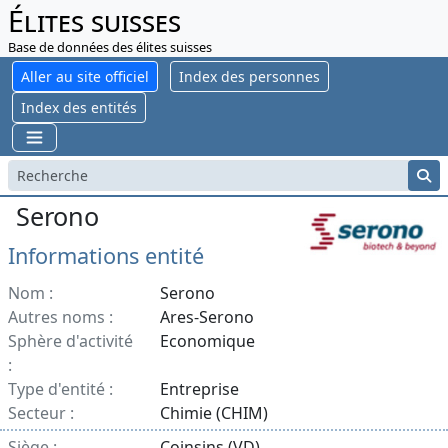
Élites suisses
Base de données des élites suisses
Aller au site officiel
Index des personnes
Index des entités
Serono
Informations entité
Nom :
Serono
Autres noms :
Ares-Serono
Sphère d'activité
Economique
:
Type d'entité :
Entreprise
Secteur :
Chimie (CHIM)
Siège :
Coinsins (VD)