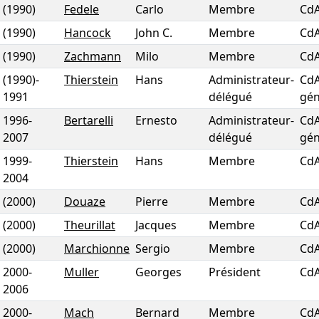
(1990)
Fedele
Carlo
Membre
Cd
(1990)
Hancock
John C.
Membre
Cd
(1990)
Zachmann
Milo
Membre
Cd
(1990)
-
Thierstein
Hans
Administrateur-
CdA
1991
délégué
gén
1996
-
Bertarelli
Ernesto
Administrateur-
CdA
2007
délégué
gén
1999
-
Thierstein
Hans
Membre
Cd
2004
(2000)
Douaze
Pierre
Membre
Cd
(2000)
Theurillat
Jacques
Membre
Cd
(2000)
Marchionne
Sergio
Membre
Cd
2000
-
Muller
Georges
Président
Cd
2006
2000
-
Mach
Bernard
Membre
Cd