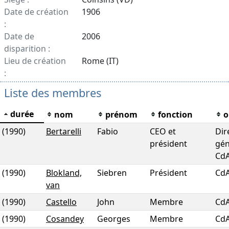
Date de création
1906
:
Date de
2006
disparition :
Lieu de création
Rome (IT)
:
Liste des membres
durée
nom
prénom
fonction
o
(1990)
Bertarelli
Fabio
CEO et
Dir
président
gén
Cd
(1990)
Blokland,
Siebren
Président
Cd
van
(1990)
Castello
John
Membre
Cd
(1990)
Cosandey
Georges
Membre
Cd