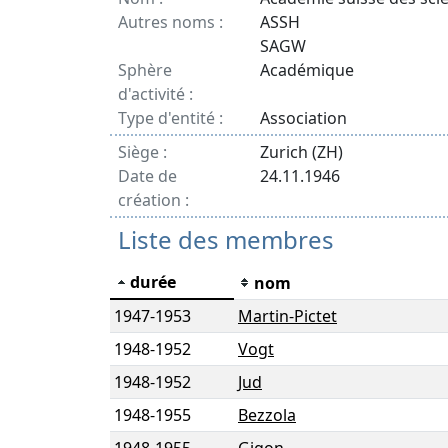
Autres noms :
ASSH
SAGW
Sphère
Académique
d'activité :
Type d'entité :
Association
Siège :
Zurich (ZH)
Date de
24.11.1946
création :
Liste des membres
durée
nom
1947
-
1953
Martin-Pictet
1948
-
1952
Vogt
1948
-
1952
Jud
1948
-
1955
Bezzola