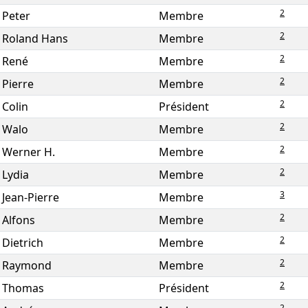
2
Peter
Membre
2
Roland Hans
Membre
2
René
Membre
2
Pierre
Membre
2
Colin
Président
2
Walo
Membre
2
Werner H.
Membre
2
Lydia
Membre
3
Jean-Pierre
Membre
2
Alfons
Membre
2
Dietrich
Membre
2
Raymond
Membre
2
Thomas
Président
2