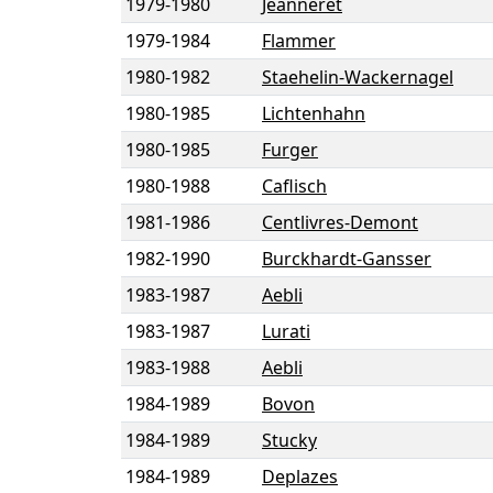
1979
-
1980
Jeanneret
1979
-
1984
Flammer
1980
-
1982
Staehelin-Wackernagel
1980
-
1985
Lichtenhahn
1980
-
1985
Furger
1980
-
1988
Caflisch
1981
-
1986
Centlivres-Demont
1982
-
1990
Burckhardt-Gansser
1983
-
1987
Aebli
1983
-
1987
Lurati
1983
-
1988
Aebli
1984
-
1989
Bovon
1984
-
1989
Stucky
1984
-
1989
Deplazes