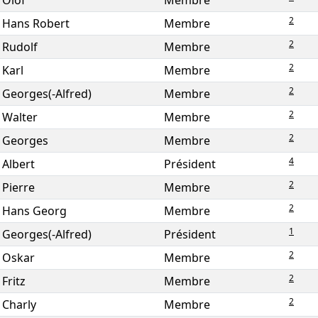
Olof
Membre
2
Hans Robert
Membre
2
Rudolf
Membre
2
Karl
Membre
2
Georges(-Alfred)
Membre
2
Walter
Membre
2
Georges
Membre
4
Albert
Président
2
Pierre
Membre
2
Hans Georg
Membre
1
Georges(-Alfred)
Président
2
Oskar
Membre
2
Fritz
Membre
2
Charly
Membre