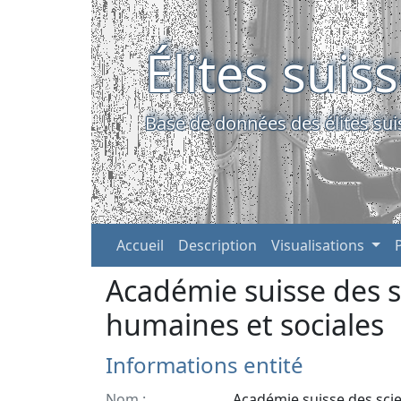
Élites suis
Base de données des élites sui
Accueil
Description
Visualisations
Académie suisse des s
humaines et sociales
Informations entité
Nom :
Académie suisse des sci