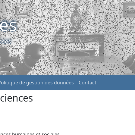
ses
sses
Politique de gestion des données
Contact
ciences
ences humaines et sociales