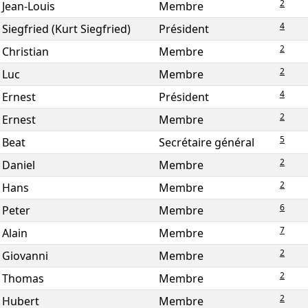
2
Jean-Louis
Membre
4
Siegfried (Kurt Siegfried)
Président
2
Christian
Membre
2
Luc
Membre
4
Ernest
Président
2
Ernest
Membre
5
Beat
Secrétaire général
2
Daniel
Membre
2
Hans
Membre
6
Peter
Membre
7
Alain
Membre
2
Giovanni
Membre
2
Thomas
Membre
2
Hubert
Membre