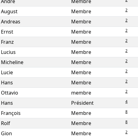
André
Membre
2
August
Membre
2
Andreas
Membre
2
Ernst
Membre
2
Franz
Membre
2
Lucius
Membre
2
Micheline
Membre
2
Lucie
Membre
2
Hans
Membre
2
Ottavio
membre
4
Hans
Président
8
François
Membre
8
Rolf
Membre
2
Gion
Membre