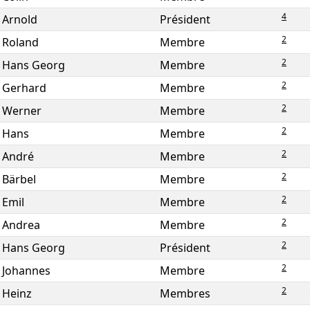
4
Arnold
Président
2
Roland
Membre
2
Hans Georg
Membre
2
Gerhard
Membre
2
Werner
Membre
2
Hans
Membre
2
André
Membre
2
Bärbel
Membre
2
Emil
Membre
2
Andrea
Membre
2
Hans Georg
Président
2
Johannes
Membre
2
Heinz
Membres