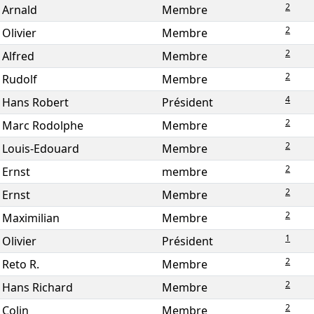
2
Arnald
Membre
2
Olivier
Membre
2
Alfred
Membre
2
Rudolf
Membre
4
Hans Robert
Président
2
Marc Rodolphe
Membre
2
Louis-Edouard
Membre
2
Ernst
membre
2
Ernst
Membre
2
Maximilian
Membre
1
Olivier
Président
2
Reto R.
Membre
2
Hans Richard
Membre
2
Colin
Membre