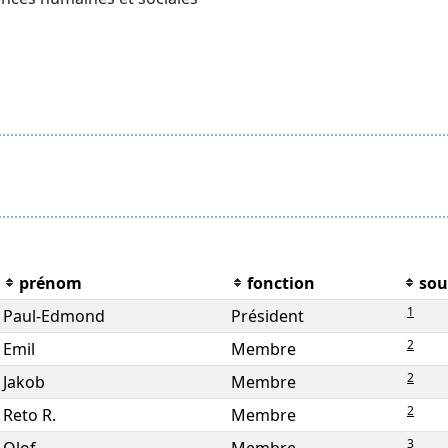
prénom
fonction
sou
1
Paul-Edmond
Président
2
Emil
Membre
2
Jakob
Membre
2
Reto R.
Membre
3