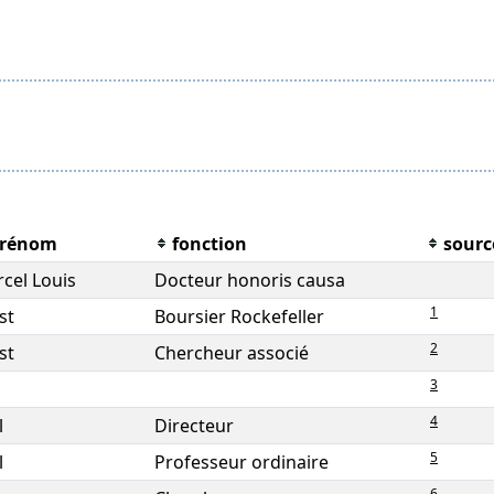
rénom
fonction
sourc
cel Louis
Docteur honoris causa
1
st
Boursier Rockefeller
2
st
Chercheur associé
3
4
l
Directeur
5
l
Professeur ordinaire
6