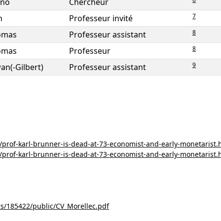
uno
Chercheur
7
n
Professeur invité
8
omas
Professeur assistant
8
omas
Professeur
9
an(-Gilbert)
Professeur assistant
/prof-karl-brunner-is-dead-at-73-economist-and-early-monetarist.
/prof-karl-brunner-is-dead-at-73-economist-and-early-monetarist.
users/185422/public/CV_Morellec.pdf