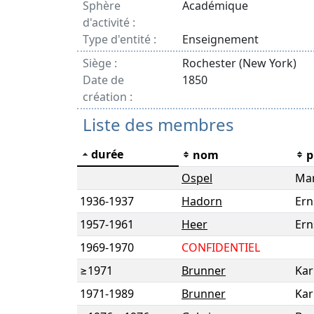
Sphère
Académique
d'activité :
Type d'entité :
Enseignement
Siège :
Rochester (New York)
Date de
1850
création :
Liste des membres
durée
nom
p
Ospel
Mar
1936
-
1937
Hadorn
Ern
1957
-
1961
Heer
Ern
1969
-
1970
CONFIDENTIEL
≥1971
Brunner
Kar
1971
-
1989
Brunner
Kar