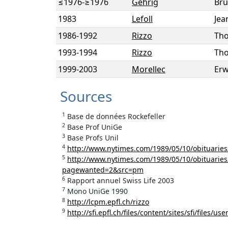
≤1976
-
≥1976
Gehrig
Br
1983
Lefoll
Jea
1986
-
1992
Rizzo
Th
1993
-
1994
Rizzo
Th
1999
-
2003
Morellec
Erw
Sources
1
Base de données Rockefeller
2
Base Prof UniGe
3
Base Profs Unil
4
http://www.nytimes.com/1989/05/10/obituaries
5
http://www.nytimes.com/1989/05/10/obituaries
pagewanted=2&src=pm
6
Rapport annuel Swiss Life 2003
7
Mono UniGe 1990
8
http://lcpm.epfl.ch/rizzo
9
http://sfi.epfl.ch/files/content/sites/sfi/files/