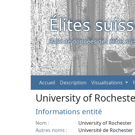
Élites suis
Base de données des élites sui
Accueil
Description
Visualisations
University of Rocheste
Informations entité
Nom :
University of Rochester
Autres noms :
Université de Rochester