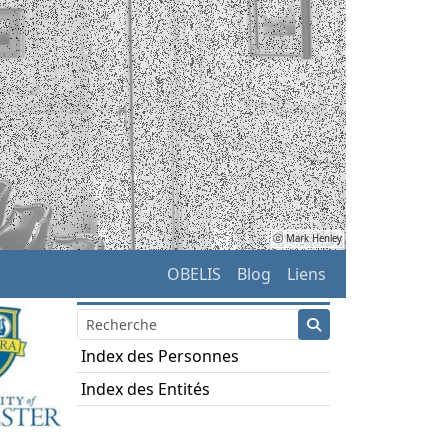
ⓒ Mark Henley
OBELIS
Blog
Liens
Index des Personnes
Index des Entités