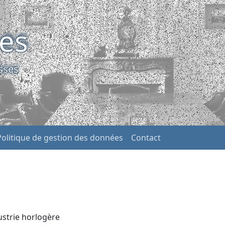
ses
sses
Politique de gestion des données
Contact
ustrie horlogère