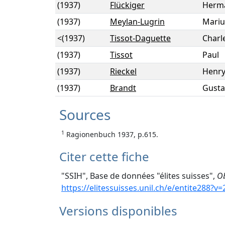
(1937)
Flückiger
Herm
(1937)
Meylan-Lugrin
Mariu
<(1937)
Tissot-Daguette
Charl
(1937)
Tissot
Paul
(1937)
Rieckel
Henry
(1937)
Brandt
Gusta
Sources
1
Ragionenbuch 1937, p.615.
Citer cette fiche
"SSIH", Base de données "élites suisses",
Ob
https://elitessuisses.unil.ch/e/entite288?v
Versions disponibles