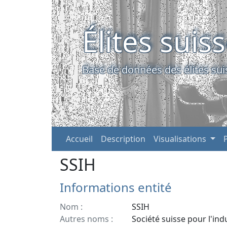
Élites suis
Base de données des élites sui
Accueil
Description
Visualisations
SSIH
Informations entité
Nom :
SSIH
Autres noms :
Société suisse pour l'ind