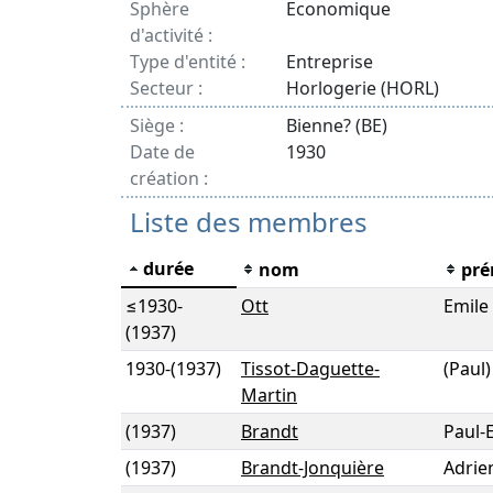
Sphère
Economique
d'activité :
Type d'entité :
Entreprise
Secteur :
Horlogerie (HORL)
Siège :
Bienne? (BE)
Date de
1930
création :
Liste des membres
durée
nom
pr
≤1930
-
Ott
Emile
(1937)
1930
-
(1937)
Tissot-Daguette-
(Paul
Martin
(1937)
Brandt
Paul-
(1937)
Brandt-Jonquière
Adrie