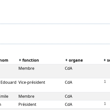
énom
fonction
organe
s
Membre
CdA
1
) Edouard
Vice-président
CdA
Emile
Membre
CdA
1
n
Président
CdA