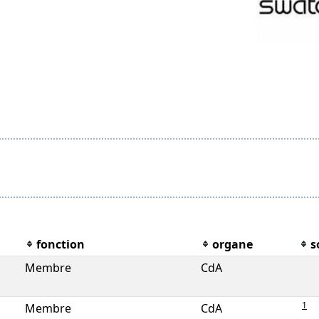
fonction
organe
s
Membre
CdA
1
Membre
CdA