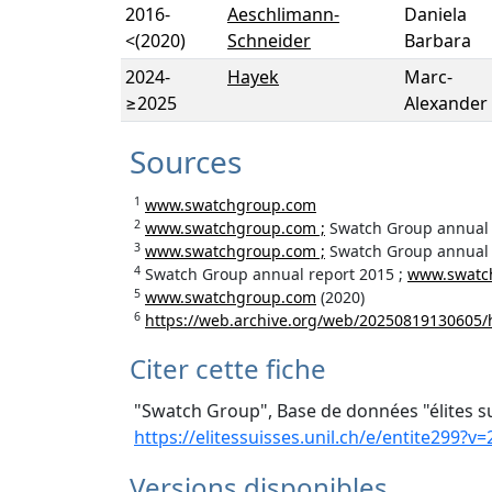
2016
-
Aeschlimann-
Daniela
<(2020)
Schneider
Barbara
2024
-
Hayek
Marc-
≥2025
Alexander
Sources
1
www.swatchgroup.com
2
www.swatchgroup.com ;
Swatch Group annual 
3
www.swatchgroup.com ;
Swatch Group annual 
4
Swatch Group annual report 2015 ;
www.swatc
5
www.swatchgroup.com
(2020)
6
https://web.archive.org/web/20250819130605/
Citer cette fiche
"Swatch Group", Base de données "élites s
https://elitessuisses.unil.ch/e/entite299?v
Versions disponibles