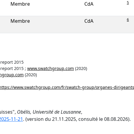
5
Membre
CdA
6
Membre
CdA
report 2015
report 2015 ;
www.swatchgroup.com
(2020)
hgroup.com
(2020)
https://www.swatchgroup.com/fr/swatch-group/organes-dirigeant
uisses",
Obélis, Université de Lausanne
,
=2025-11-21
. (version du 21.11.2025, consulté le 08.08.2026).