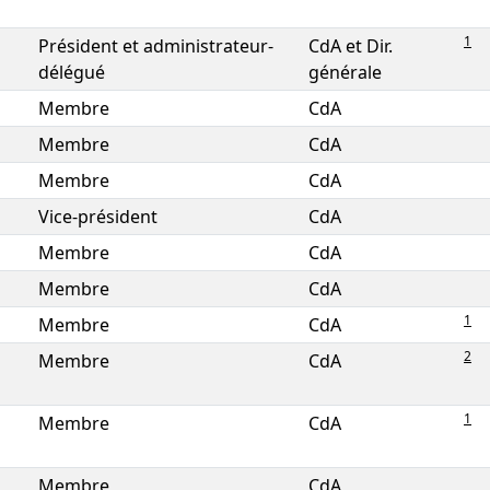
1
Président et administrateur-
CdA et Dir.
délégué
générale
Membre
CdA
Membre
CdA
Membre
CdA
Vice-président
CdA
Membre
CdA
Membre
CdA
1
Membre
CdA
2
Membre
CdA
1
Membre
CdA
Membre
CdA