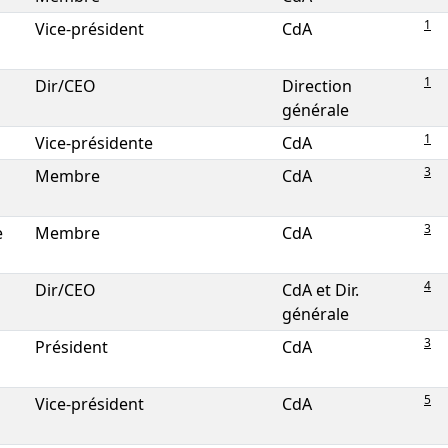
1
Vice-président
CdA
1
Dir/CEO
Direction
générale
1
Vice-présidente
CdA
3
Membre
CdA
3
e
Membre
CdA
4
Dir/CEO
CdA et Dir.
générale
3
Président
CdA
5
Vice-président
CdA