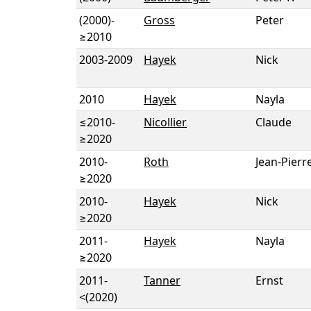
(2000)
-
Gross
Peter
≥2010
2003
-
2009
Hayek
Nick
2010
Hayek
Nayla
≤2010
-
Nicollier
Claude
≥2020
2010
-
Roth
Jean-Pierr
≥2020
2010
-
Hayek
Nick
≥2020
2011
-
Hayek
Nayla
≥2020
2011
-
Tanner
Ernst
<(2020)