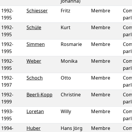
Johanna)
1992
-
Schiesser
Fritz
Membre
Com
1995
par
1992
-
Schüle
Kurt
Membre
Com
1995
par
1992
-
Simmen
Rosmarie
Membre
Com
1995
par
1992
-
Weber
Monika
Membre
Com
1995
par
1992
-
Schoch
Otto
Membre
Com
1997
par
1992
-
Beerli-Kopp
Christine
Membre
Com
1999
par
1993
-
Loretan
Willy
Membre
Com
1995
par
1994
-
Huber
Hans Jörg
Membre
Com