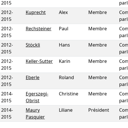
2015
par
2012
-
Kuprecht
Alex
Membre
Com
2015
par
2012
-
Rechsteiner
Paul
Membre
Com
2015
par
2012
-
Stöckli
Hans
Membre
Com
2015
par
2012
-
Keller-Sutter
Karin
Membre
Com
2015
par
2012
-
Eberle
Roland
Membre
Com
2015
par
2014
-
Egerszegi-
Christine
Membre
Com
2015
Obrist
par
2014
-
Maury
Liliane
Président
Com
2015
Pasquier
par