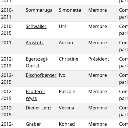
2011
par
2010
-
Sommaruga
Simonetta
Membre
Com
2011
par
2010
-
Schwaller
Urs
Membre
Com
2015
par
2011
Amstutz
Adrian
Membre
Com
par
2012
-
Egerszegi-
Christine
Président
Com
2013
Obrist
par
2012
-
Bischofberger
Ivo
Membre
Com
2015
par
2012
-
Bruderer
Pascale
Membre
Com
2015
Wyss
par
2012
-
Diener Lenz
Verena
Membre
Com
2015
par
2012
-
Graber
Konrad
Membre
Com