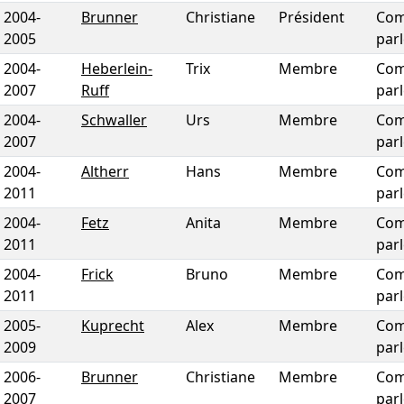
2004
-
Brunner
Christiane
Président
Com
2005
par
2004
-
Heberlein-
Trix
Membre
Com
2007
Ruff
par
2004
-
Schwaller
Urs
Membre
Com
2007
par
2004
-
Altherr
Hans
Membre
Com
2011
par
2004
-
Fetz
Anita
Membre
Com
2011
par
2004
-
Frick
Bruno
Membre
Com
2011
par
2005
-
Kuprecht
Alex
Membre
Com
2009
par
2006
-
Brunner
Christiane
Membre
Com
2007
par