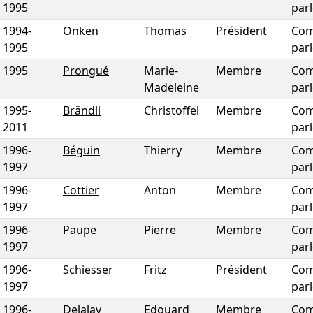
1995
par
1994
-
Onken
Thomas
Président
Com
1995
par
1995
Prongué
Marie-
Membre
Com
Madeleine
par
1995
-
Brändli
Christoffel
Membre
Com
2011
par
1996
-
Béguin
Thierry
Membre
Com
1997
par
1996
-
Cottier
Anton
Membre
Com
1997
par
1996
-
Paupe
Pierre
Membre
Com
1997
par
1996
-
Schiesser
Fritz
Président
Com
1997
par
1996
-
Delalay
Edouard
Membre
Com