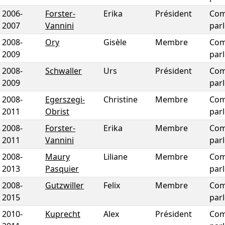
2006
-
Forster-
Erika
Président
Com
2007
Vannini
par
2008
-
Ory
Gisèle
Membre
Com
2009
par
2008
-
Schwaller
Urs
Président
Com
2009
par
2008
-
Egerszegi-
Christine
Membre
Com
2011
Obrist
par
2008
-
Forster-
Erika
Membre
Com
2011
Vannini
par
2008
-
Maury
Liliane
Membre
Com
2013
Pasquier
par
2008
-
Gutzwiller
Felix
Membre
Com
2015
par
2010
-
Kuprecht
Alex
Président
Com