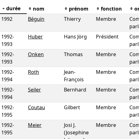
durée
nom
prénom
fonction
o
1992
Béguin
Thierry
Membre
Com
par
1992
-
Huber
Hans Jörg
Président
Com
1993
par
1992
-
Onken
Thomas
Membre
Com
1993
par
1992
-
Roth
Jean-
Membre
Com
1994
François
par
1992
-
Seiler
Bernhard
Membre
Com
1994
par
1992
-
Coutau
Gilbert
Membre
Com
1995
par
1992
-
Meier
Josi J.
Membre
Com
1995
(Josephine
par