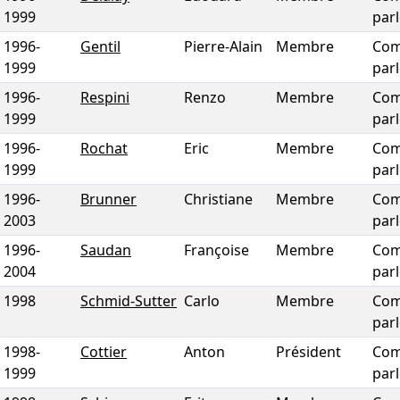
1999
par
1996
-
Gentil
Pierre-Alain
Membre
Com
1999
par
1996
-
Respini
Renzo
Membre
Com
1999
par
1996
-
Rochat
Eric
Membre
Com
1999
par
1996
-
Brunner
Christiane
Membre
Com
2003
par
1996
-
Saudan
Françoise
Membre
Com
2004
par
1998
Schmid-Sutter
Carlo
Membre
Com
par
1998
-
Cottier
Anton
Président
Com
1999
par