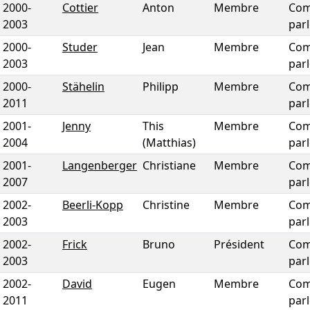
2000
-
Cottier
Anton
Membre
Com
2003
par
2000
-
Studer
Jean
Membre
Com
2003
par
2000
-
Stähelin
Philipp
Membre
Com
2011
par
2001
-
Jenny
This
Membre
Com
2004
(Matthias)
par
2001
-
Langenberger
Christiane
Membre
Com
2007
par
2002
-
Beerli-Kopp
Christine
Membre
Com
2003
par
2002
-
Frick
Bruno
Président
Com
2003
par
2002
-
David
Eugen
Membre
Com
2011
par