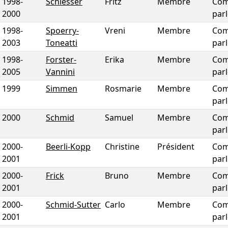
1998
-
Schiesser
Fritz
Membre
Com
2000
par
1998
-
Spoerry-
Vreni
Membre
Com
2003
Toneatti
par
1998
-
Forster-
Erika
Membre
Com
2005
Vannini
par
1999
Simmen
Rosmarie
Membre
Com
par
2000
Schmid
Samuel
Membre
Com
par
2000
-
Beerli-Kopp
Christine
Président
Com
2001
par
2000
-
Frick
Bruno
Membre
Com
2001
par
2000
-
Schmid-Sutter
Carlo
Membre
Com
2001
par