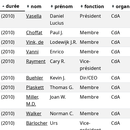
durée
nom
prénom
fonction
organ
(2010)
Vasella
Daniel
Président
CdA
Lucius
(2010)
Choffat
Paul J.
Membre
CdA
(2010)
Vink, de
Lodewijk J.R.
Membre
CdA
(2010)
Vanni
Enrico
Membre
CdA
(2010)
Rayment
Cary R.
Vice-
CdA
président
(2010)
Buehler
Kevin J.
Dir/CEO
CdA
(2010)
Plaskett
Thomas G.
Membre
CdA
(2010)
Miller,
Joan W.
Membre
CdA
M.D.
(2010)
Walker
Norman C.
Membre
CdA
(2010)
Bärlocher
Urs
Vice-
CdA