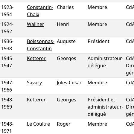
1923
-
Constantin-
Charles
Membre
Cd
1954
Chaix
1924
-
Wallner
Henri
Membre
Cd
1952
1936
-
Boissonnas-
Auguste
Président
Cd
1938
Constantin
1945
-
Ketterer
Georges
Administrateur-
CdA
1947
délégué
Dir
gén
1947
-
Savary
Jules-Cesar
Membre
Cd
1966
1948
-
Ketterer
Georges
Président et
CdA
1969
administrateur-
Dir
délégué
gén
1948
-
Le Coultre
Roger
Membre
Cd
1971