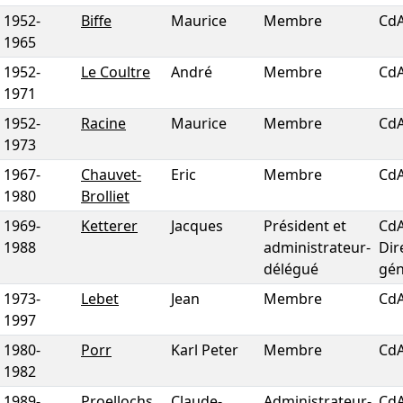
1952
-
Biffe
Maurice
Membre
Cd
1965
1952
-
Le Coultre
André
Membre
Cd
1971
1952
-
Racine
Maurice
Membre
Cd
1973
1967
-
Chauvet-
Eric
Membre
Cd
1980
Brolliet
1969
-
Ketterer
Jacques
Président et
CdA
1988
administrateur-
Dir
délégué
gén
1973
-
Lebet
Jean
Membre
Cd
1997
1980
-
Porr
Karl Peter
Membre
Cd
1982
1989
-
Proellochs
Claude-
Administrateur-
CdA