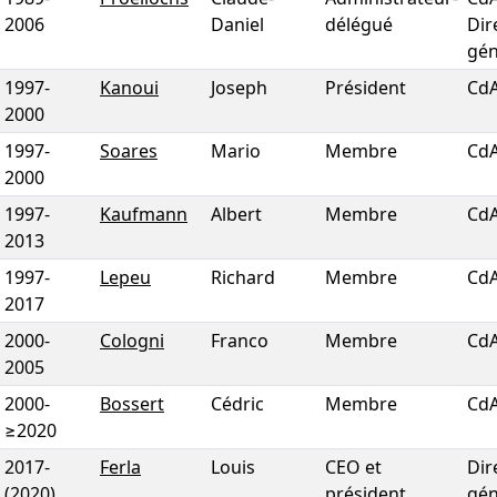
2006
Daniel
délégué
Dir
gén
1997
-
Kanoui
Joseph
Président
Cd
2000
1997
-
Soares
Mario
Membre
Cd
2000
1997
-
Kaufmann
Albert
Membre
Cd
2013
1997
-
Lepeu
Richard
Membre
Cd
2017
2000
-
Cologni
Franco
Membre
Cd
2005
2000
-
Bossert
Cédric
Membre
Cd
≥2020
2017
-
Ferla
Louis
CEO et
Dir
(2020)
président
gén