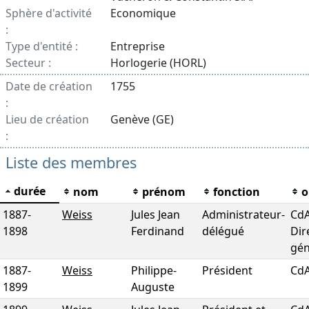
Sphère d'activité
Economique
:
Type d'entité :
Entreprise
Secteur :
Horlogerie (HORL)
Date de création
1755
:
Lieu de création
Genève (GE)
:
Liste des membres
durée
nom
prénom
fonction
o
1887
-
Weiss
Jules Jean
Administrateur-
CdA
1898
Ferdinand
délégué
Dir
gén
1887
-
Weiss
Philippe-
Président
Cd
1899
Auguste