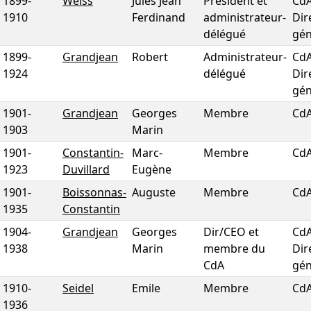
1899
-
Weiss
Jules Jean
Président et
CdA
1910
Ferdinand
administrateur-
Dir
délégué
gén
1899
-
Grandjean
Robert
Administrateur-
CdA
1924
délégué
Dir
gén
1901
-
Grandjean
Georges
Membre
Cd
1903
Marin
1901
-
Constantin-
Marc-
Membre
Cd
1923
Duvillard
Eugène
1901
-
Boissonnas-
Auguste
Membre
Cd
1935
Constantin
1904
-
Grandjean
Georges
Dir/CEO et
CdA
1938
Marin
membre du
Dir
CdA
gén
1910
-
Seidel
Emile
Membre
Cd
1936