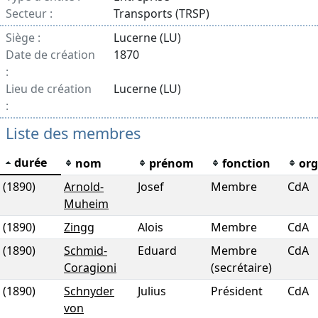
Secteur :
Transports (TRSP)
Siège :
Lucerne (LU)
Date de création
1870
:
Lieu de création
Lucerne (LU)
:
Liste des membres
durée
nom
prénom
fonction
or
(1890)
Arnold-
Josef
Membre
CdA
Muheim
(1890)
Zingg
Alois
Membre
CdA
(1890)
Schmid-
Eduard
Membre
CdA
Coragioni
(secrétaire)
(1890)
Schnyder
Julius
Président
CdA
von