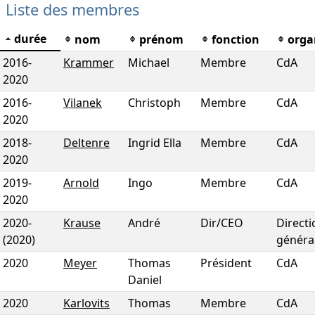
Liste des membres
durée
nom
prénom
fonction
orga
2016
-
Krammer
Michael
Membre
CdA
2020
2016
-
Vilanek
Christoph
Membre
CdA
2020
2018
-
Deltenre
Ingrid Ella
Membre
CdA
2020
2019
-
Arnold
Ingo
Membre
CdA
2020
2020
-
Krause
André
Dir/CEO
Directi
(2020)
généra
2020
Meyer
Thomas
Président
CdA
Daniel
2020
Karlovits
Thomas
Membre
CdA