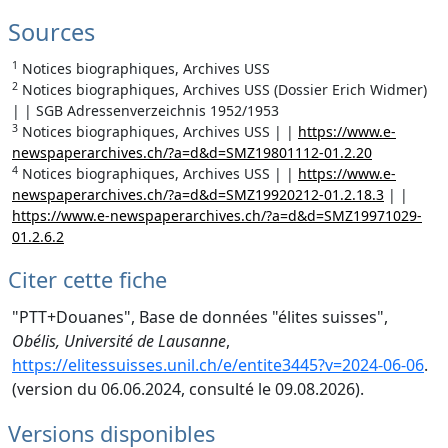
Sources
1
Notices biographiques, Archives USS
2
Notices biographiques, Archives USS (Dossier Erich Widmer)
| | SGB Adressenverzeichnis 1952/1953
3
Notices biographiques, Archives USS | |
https://www.e-
newspaperarchives.ch/?a=d&d=SMZ19801112-01.2.20
4
Notices biographiques, Archives USS | |
https://www.e-
newspaperarchives.ch/?a=d&d=SMZ19920212-01.2.18.3
| |
https://www.e-newspaperarchives.ch/?a=d&d=SMZ19971029-
01.2.6.2
Citer cette fiche
"PTT+Douanes", Base de données "élites suisses",
Obélis, Université de Lausanne
,
https://elitessuisses.unil.ch/e/entite3445?v=2024-06-06
.
(version du 06.06.2024, consulté le 09.08.2026).
Versions disponibles