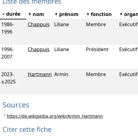
Liste des membres
durée
nom
prénom
fonction
orga
1986
-
Chappuis
Liliane
Membre
Exécutif
1996
1996
-
Chappuis
Liliane
Président
Exécutif
2007
2023
-
Hartmann
Armin
Membre
Exécutif
≥2025
Sources
1
https://de.wikipedia.org/wiki/Armin_Hartmann
Citer cette fiche