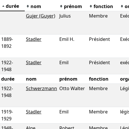
durée
nom
prénom
fonction
o
Gujer (Guyer)
Julius
Membre
Exéc
1889
-
Stadler
Emil H.
Président
Exéc
1892
1922
-
Stadler
Emil
Président
exéc
1948
durée
nom
prénom
fonction
org
1922
-
Schwerzmann
Otto Walter
Membre
Légi
1948
1919
-
Stadler
Emil
Membre
légi
1929
1948
-
Alge
Robert
Membre
Légi