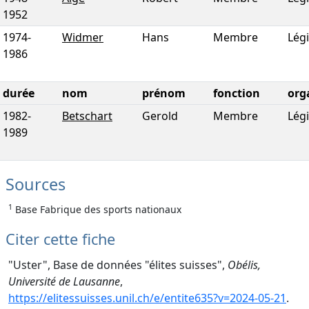
1952
1974
-
Widmer
Hans
Membre
Légi
1986
durée
nom
prénom
fonction
org
1982
-
Betschart
Gerold
Membre
Légi
1989
Sources
1
Base Fabrique des sports nationaux
Citer cette fiche
"Uster", Base de données "élites suisses",
Obélis,
Université de Lausanne
,
https://elitessuisses.unil.ch/e/entite635?v=2024-05-21
.