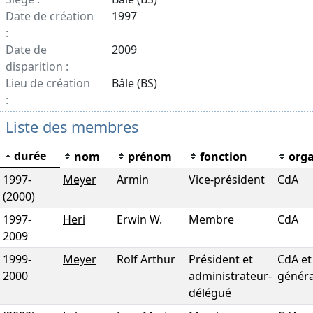
Date de création
1997
:
Date de
2009
disparition :
Lieu de création
Bâle (BS)
:
Liste des membres
durée
nom
prénom
fonction
org
1997
-
Meyer
Armin
Vice-président
CdA
(2000)
1997
-
Heri
Erwin W.
Membre
CdA
2009
1999
-
Meyer
Rolf Arthur
Président et
CdA et 
2000
administrateur-
généra
délégué