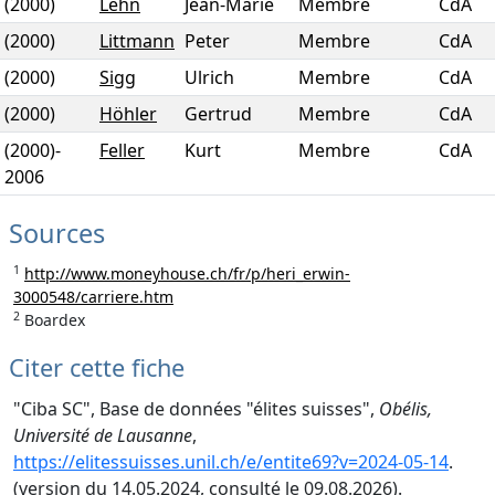
(2000)
Lehn
Jean-Marie
Membre
CdA
(2000)
Littmann
Peter
Membre
CdA
(2000)
Sigg
Ulrich
Membre
CdA
(2000)
Höhler
Gertrud
Membre
CdA
(2000)
-
Feller
Kurt
Membre
CdA
2006
Sources
1
http://www.moneyhouse.ch/fr/p/heri_erwin-
3000548/carriere.htm
2
Boardex
Citer cette fiche
"Ciba SC", Base de données "élites suisses",
Obélis,
Université de Lausanne
,
https://elitessuisses.unil.ch/e/entite69?v=2024-05-14
.
(version du 14.05.2024, consulté le 09.08.2026).