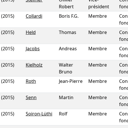
Robert
président
fon
(2015)
Collardi
Boris F.G.
Membre
Con
fon
(2015)
Held
Thomas
Membre
Con
fon
(2015)
Jacobs
Andreas
Membre
Con
fon
(2015)
Kielholz
Walter
Membre
Con
Bruno
fon
(2015)
Roth
Jean-Pierre
Membre
Con
fon
(2015)
Senn
Martin
Membre
Con
fon
(2015)
Soiron-Lüthi
Rolf
Membre
Con
fon