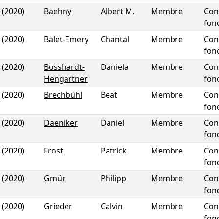
(2020)
Baehny
Albert M.
Membre
Con
fon
(2020)
Balet-Emery
Chantal
Membre
Con
fon
(2020)
Bosshardt-
Daniela
Membre
Con
Hengartner
fon
(2020)
Brechbühl
Beat
Membre
Con
fon
(2020)
Daeniker
Daniel
Membre
Con
fon
(2020)
Frost
Patrick
Membre
Con
fon
(2020)
Gmür
Philipp
Membre
Con
fon
(2020)
Grieder
Calvin
Membre
Con
fon