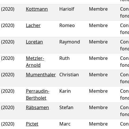
(2020)
Kottmann
Hariolf
Membre
Con
fon
(2020)
Lacher
Romeo
Membre
Con
fon
(2020)
Loretan
Raymond
Membre
Con
fon
(2020)
Metzler-
Ruth
Membre
Con
Arnold
fon
(2020)
Mumenthaler
Christian
Membre
Con
fon
(2020)
Perraudin-
Karin
Membre
Con
Bertholet
fon
(2020)
Räbsamen
Stefan
Membre
Con
fon
(2020)
Pictet
Marc
Membre
Con