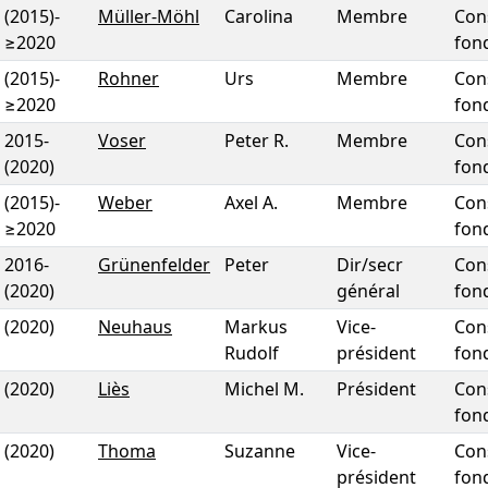
(2015)
-
Müller-Möhl
Carolina
Membre
Con
≥2020
fon
(2015)
-
Rohner
Urs
Membre
Con
≥2020
fon
2015
-
Voser
Peter R.
Membre
Con
(2020)
fon
(2015)
-
Weber
Axel A.
Membre
Con
≥2020
fon
2016
-
Grünenfelder
Peter
Dir/secr
Con
(2020)
général
fon
(2020)
Neuhaus
Markus
Vice-
Con
Rudolf
président
fon
(2020)
Liès
Michel M.
Président
Con
fon
(2020)
Thoma
Suzanne
Vice-
Con
président
fon