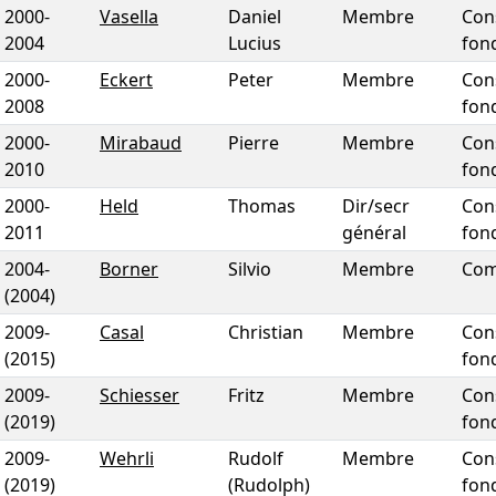
2000
-
Vasella
Daniel
Membre
Con
2004
Lucius
fon
2000
-
Eckert
Peter
Membre
Con
2008
fon
2000
-
Mirabaud
Pierre
Membre
Con
2010
fon
2000
-
Held
Thomas
Dir/secr
Con
2011
général
fon
2004
-
Borner
Silvio
Membre
Com
(2004)
2009
-
Casal
Christian
Membre
Con
(2015)
fon
2009
-
Schiesser
Fritz
Membre
Con
(2019)
fon
2009
-
Wehrli
Rudolf
Membre
Con
(2019)
(Rudolph)
fon