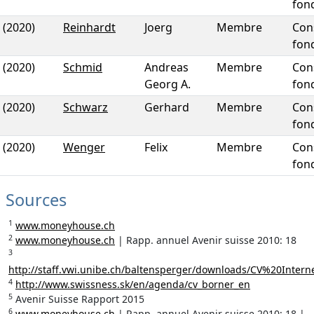
fon
(2020)
Reinhardt
Joerg
Membre
Con
fon
(2020)
Schmid
Andreas
Membre
Con
Georg A.
fon
(2020)
Schwarz
Gerhard
Membre
Con
fon
(2020)
Wenger
Felix
Membre
Con
fon
Sources
1
www.moneyhouse.ch
2
www.moneyhouse.ch
| Rapp. annuel Avenir suisse 2010: 18
3
http://staff.vwi.unibe.ch/baltensperger/downloads/CV%20Intern
4
http://www.swissness.sk/en/agenda/cv_borner_en
5
Avenir Suisse Rapport 2015
6
www.moneyhouse.ch
| Rapp. annuel Avenir suisse 2010: 18 |