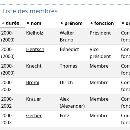
Liste des membres
durée
nom
prénom
fonction
o
2000
-
Kielholz
Walter
Président
Con
(2000)
Bruno
fon
2000
-
Hentsch
Bénédict
Vice-
Con
(2000)
président
fon
2000
-
Knecht
Thomas
Membre
Con
(2000)
fon
2000
-
Bremi
Ulrich
Membre
Con
2002
fon
2000
-
Krauer
Alex
Membre
Con
2002
(Alexander)
fon
2000
-
Gerber
Fritz
Membre
Con
2002
fon