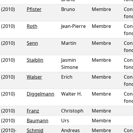
(2010)
Pfister
Bruno
Membre
Con
fon
(2010)
Roth
Jean-Pierre
Membre
Con
fon
(2010)
Senn
Martin
Membre
Con
fon
(2010)
Staiblin
Jasmin
Membre
Con
Simone
fon
(2010)
Walser
Erich
Membre
Con
fon
(2010)
Diggelmann
Walter H.
Membre
Con
fon
(2010)
Franz
Christoph
Membre
(2010)
Baumann
Urs
Membre
(2010)
-
Schmid
Andreas
Membre
Con