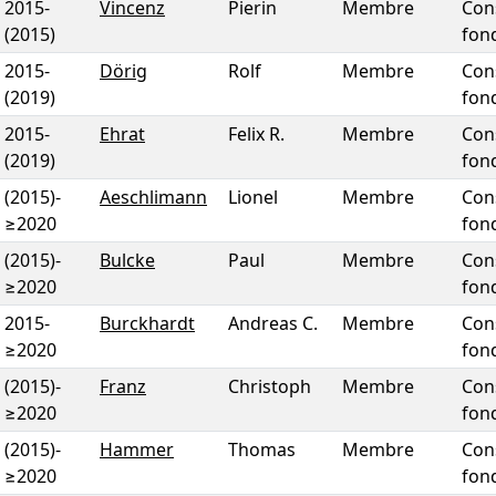
2015
-
Vincenz
Pierin
Membre
Con
(2015)
fon
2015
-
Dörig
Rolf
Membre
Con
(2019)
fon
2015
-
Ehrat
Felix R.
Membre
Con
(2019)
fon
(2015)
-
Aeschlimann
Lionel
Membre
Con
≥2020
fon
(2015)
-
Bulcke
Paul
Membre
Con
≥2020
fon
2015
-
Burckhardt
Andreas C.
Membre
Con
≥2020
fon
(2015)
-
Franz
Christoph
Membre
Con
≥2020
fon
(2015)
-
Hammer
Thomas
Membre
Con
≥2020
fon