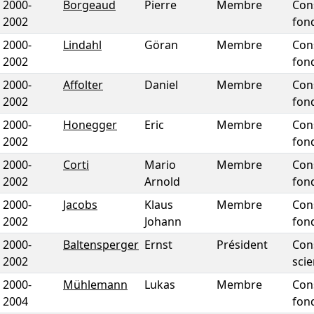
2000
-
Borgeaud
Pierre
Membre
Con
2002
fon
2000
-
Lindahl
Göran
Membre
Con
2002
fon
2000
-
Affolter
Daniel
Membre
Con
2002
fon
2000
-
Honegger
Eric
Membre
Con
2002
fon
2000
-
Corti
Mario
Membre
Con
2002
Arnold
fon
2000
-
Jacobs
Klaus
Membre
Con
2002
Johann
fon
2000
-
Baltensperger
Ernst
Président
Con
2002
scie
2000
-
Mühlemann
Lukas
Membre
Con
2004
fon