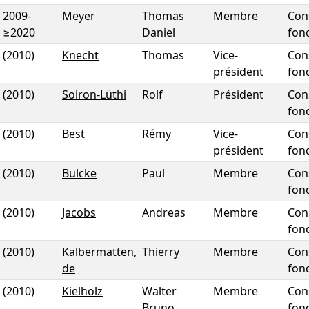
2009
-
Meyer
Thomas
Membre
Con
≥2020
Daniel
fon
(2010)
Knecht
Thomas
Vice-
Con
président
fon
(2010)
Soiron-Lüthi
Rolf
Président
Con
fon
(2010)
Best
Rémy
Vice-
Con
président
fon
(2010)
Bulcke
Paul
Membre
Con
fon
(2010)
Jacobs
Andreas
Membre
Con
fon
(2010)
Kalbermatten,
Thierry
Membre
Con
de
fon
(2010)
Kielholz
Walter
Membre
Con
Bruno
fon