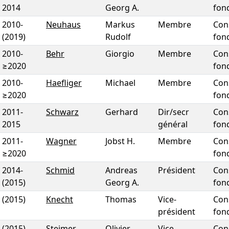
2014
Georg A.
fon
2010
-
Neuhaus
Markus
Membre
Con
(2019)
Rudolf
fon
2010
-
Behr
Giorgio
Membre
Con
≥2020
fon
2010
-
Haefliger
Michael
Membre
Con
≥2020
fon
2011
-
Schwarz
Gerhard
Dir/secr
Con
2015
général
fon
2011
-
Wagner
Jobst H.
Membre
Con
≥2020
fon
2014
-
Schmid
Andreas
Président
Con
(2015)
Georg A.
fon
(2015)
Knecht
Thomas
Vice-
Con
président
fon
(2015)
Steimer
Olivier
Vice-
Con