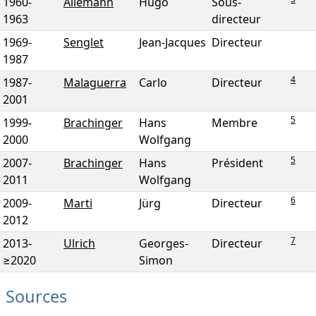
1960
-
Allemann
Hugo
Sous-
1963
directeur
1969
-
Senglet
Jean-Jacques
Directeur
1987
4
1987
-
Malaguerra
Carlo
Directeur
2001
5
1999
-
Brachinger
Hans
Membre
2000
Wolfgang
5
2007
-
Brachinger
Hans
Président
2011
Wolfgang
6
2009
-
Marti
Jürg
Directeur
2012
7
2013
-
Ulrich
Georges-
Directeur
≥2020
Simon
Sources