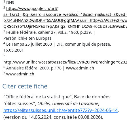
1
DHS
2
https://www.google.ch/url?
sa=t&rct=j&q=&esrc=s&source=web&cd=1&cad=rja&uact=8&ved
p7z4uHNAhXDwBQKHf65A6UQFggfMAA&url=http%3A%2F%2Fwww.
QRScsYz6YLUjirN5PaoT9pA&sig2=kNXHhiLXZv8H6CBDz5L3ww&bv
3
Feuille fédérale, cahier 27, vol.2, 1960, p.239. |
Persönlichkeiten Europas
4
Le Temps 25 juillet 2000 | DFI, communiqué de presse,
16.05.2001
5
http://www.unifr.ch/cestat/assets/files/CV%20HWBrachinger
6
Annuaire fédéral 2009, p.178 |
www.admin.ch
7
www.admin.ch
Citer cette fiche
"Office fédéral de la statistique", Base de données
"élites suisses",
Obélis, Université de Lausanne
,
https://elitessuisses.unil.ch/e/entite772?v=2024-05-14
.
(version du 14.05.2024, consulté le 09.08.2026).