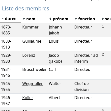
Liste des membres
durée
nom
prénom
fonction
so
1
1873
-
Kummer
Johann
Directeur
1885
Jakob
1889
-
Guillaume
Louis
Directeur
1913
2
1929
-
Lorenz
Jacob
Directeur ad
1930
(Jakob)
interim
1931
-
Brüschweiler
Carl
Directeur
1946
1945
-
Wegmüller
Walter
Chef de
1955
division
1946
-
Koller
Albert
Directeur
1957
3