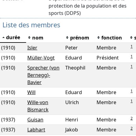
protection de la population et des
sports (DDPS)
Liste des membres
durée
nom
prénom
fonction
1
(1910)
Isler
Peter
Membre
1
(1910)
Müller-Vogt
Eduard
Président
1
(1910)
Sprecher (von
Theophil
Membre
Bernegg)-
Bavier
1
(1910)
Will
Eduard
Membre
1
(1910)
Wille-von
Ulrich
Membre
Bismarck
2
(1937)
Guisan
Henri
Membre
2
(1937)
Labhart
Jakob
Membre