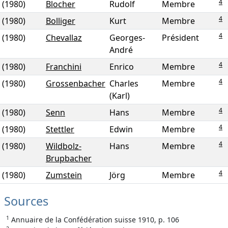
4
(1980)
Blocher
Rudolf
Membre
4
(1980)
Bolliger
Kurt
Membre
4
(1980)
Chevallaz
Georges-
Président
André
4
(1980)
Franchini
Enrico
Membre
4
(1980)
Grossenbacher
Charles
Membre
(Karl)
4
(1980)
Senn
Hans
Membre
4
(1980)
Stettler
Edwin
Membre
4
(1980)
Wildbolz-
Hans
Membre
Brupbacher
4
(1980)
Zumstein
Jörg
Membre
Sources
1
Annuaire de la Confédération suisse 1910, p. 106