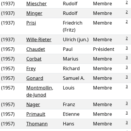
2
(1937)
Miescher
Rudolf
Membre
2
(1937)
Minger
Rudolf
Membre
2
(1937)
Prisi
Friedrich
Membre
(Fritz)
2
(1937)
Wille-Rieter
Ulrich (jun.)
Membre
3
(1957)
Chaudet
Paul
Président
3
(1957)
Corbat
Marius
Membre
3
(1957)
Frey
Richard
Membre
3
(1957)
Gonard
Samuel A.
Membre
3
(1957)
Montmollin,
Louis
Membre
de-Junod
3
(1957)
Nager
Franz
Membre
3
(1957)
Primault
Etienne
Membre
3
(1957)
Thomann
Hans
Membre