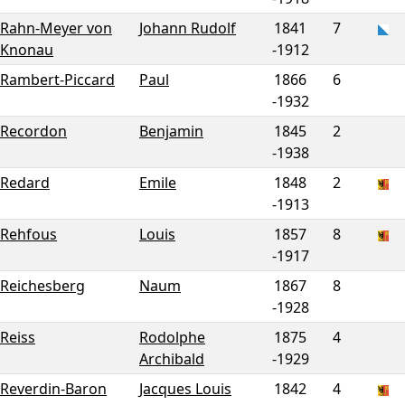
Rahn-Meyer von
Johann Rudolf
1841
7
Knonau
-
1912
Rambert-Piccard
Paul
1866
6
-
1932
Recordon
Benjamin
1845
2
-
1938
Redard
Emile
1848
2
-
1913
Rehfous
Louis
1857
8
-
1917
Reichesberg
Naum
1867
8
-
1928
Reiss
Rodolphe
1875
4
Archibald
-
1929
Reverdin-Baron
Jacques Louis
1842
4