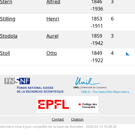
Stern
Alfred
1846
3
-
1936
Stilling
Henri
1853
6
-
1911
Stodola
Aurel
1859
3
-
1942
Stoll
Otto
1849
4
-
1922
Contact
Citation
dernière mise à jour complète de la base de données : 2026-03-13 15:38:28