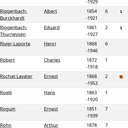
-
1929
Riggenbach-
Albert
1854
6
Burckhardt
-
1921
Riggenbach-
Eduard
1861
2
Thurneysen
-
1927
Rivier-Laporte
Henri
1868
6
-
1946
Robert
Charles
1872
1
-
1918
Rochat-Lavater
Ernest
1868
2
-
1953
Roelli
Hans
1863
1
-
1920
Roguin
Ernest
1851
7
-
1939
Rohn
Arthur
1878
7