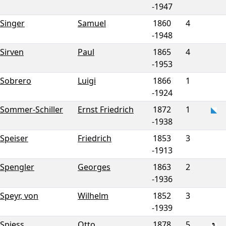
-
1947
Singer
Samuel
1860
4
-
1948
Sirven
Paul
1865
4
-
1953
Sobrero
Luigi
1866
1
-
1924
Sommer-Schiller
Ernst Friedrich
1872
1
-
1938
Speiser
Friedrich
1853
3
-
1913
Spengler
Georges
1863
2
-
1936
Speyr, von
Wilhelm
1852
3
-
1939
Spiess
Otto
1878
5