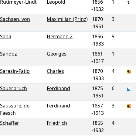
Rütimeyer-Lindt
Leopold
1856
1
-
1932
Sachsen, von
Maximilian (Prinz)
1870
3
-
1951
Sahli
Hermann 2
1856
9
-
1933
Sandoz
Georges
1861
1
-
1917
Sarasin-Fatio
Charles
1870
4
-
1933
Sauerbruch
Ferdinand
1875
6
-
1951
Saussure, de-
Ferdinand
1857
3
Faesch
-
1913
Schaffer
Friedrich
1855
4
-
1932