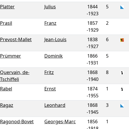
Platter
Julius
1844
5
-
1923
Prasil
Franz
1857
2
-
1929
Prevost-Mallet
Jean-Louis
1838
6
-
1927
Prümmer
Dominik
1866
5
-
1931
Quervain, de-
Fritz
1868
8
Tschiffeli
-
1940
Rabel
Ernst
1874
1
-
1955
Ragaz
Leonhard
1868
3
-
1945
Ragonod-Bovet
Georges-Marc
1856
1
-
1918