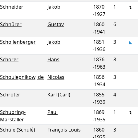
Schneider
Jakob
1870
1
-
1927
Schnürer
Gustav
1860
6
-
1941
Schollenberger
Jakob
1851
3
-
1936
Schorer
Hans
1876
8
-
1963
Schoulepnikow, de
Nicolas
1856
3
-
1934
Schröter
Karl (Carl)
1855
4
-
1939
Schubring-
Paul
1869
1
Marstaller
-
1935
Schüle (Schulé)
François Louis
1860
3
-
1925