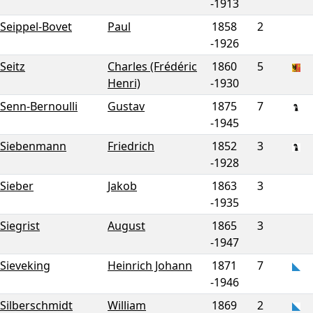
-
1913
Seippel-Bovet
Paul
1858
2
-
1926
Seitz
Charles (Frédéric
1860
5
Henri)
-
1930
Senn-Bernoulli
Gustav
1875
7
-
1945
Siebenmann
Friedrich
1852
3
-
1928
Sieber
Jakob
1863
3
-
1935
Siegrist
August
1865
3
-
1947
Sieveking
Heinrich Johann
1871
7
-
1946
Silberschmidt
William
1869
2