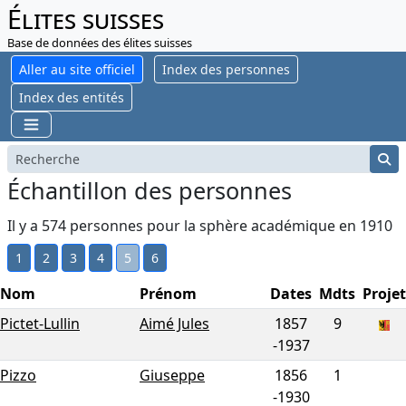
Élites suisses
Base de données des élites suisses
Aller au site officiel
Index des personnes
Index des entités
Échantillon des personnes
Il y a 574 personnes pour la sphère académique en 1910
1
2
3
4
5
6
Nom
Prénom
Dates
Mdts
Projet
Pictet-Lullin
Aimé Jules
1857
9
-
1937
Pizzo
Giuseppe
1856
1
-
1930