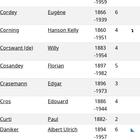
-
1959
Cordey
Eugène
1866
6
-
1939
Corning
Hanson Kelly
1860
4
-
1951
Corswant (de)
Willy
1883
4
-
1954
Cosandey
Florian
1897
5
-
1982
Crasemann
Edgar
1896
3
-
1973
Cros
Edouard
1886
4
-
1944
Curti
Paul
1882-
2
Däniker
Albert Ulrich
1894
6
-
1957