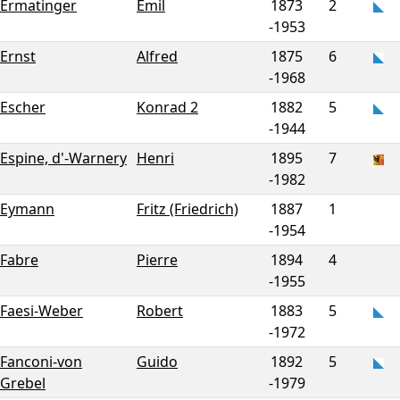
Ermatinger
Emil
1873
2
-
1953
Ernst
Alfred
1875
6
-
1968
Escher
Konrad 2
1882
5
-
1944
Espine, d'-Warnery
Henri
1895
7
-
1982
Eymann
Fritz (Friedrich)
1887
1
-
1954
Fabre
Pierre
1894
4
-
1955
Faesi-Weber
Robert
1883
5
-
1972
Fanconi-von
Guido
1892
5
Grebel
-
1979