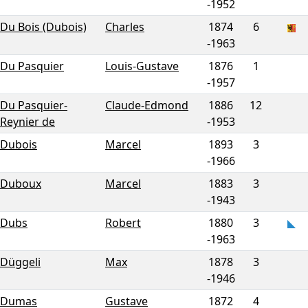
-
1952
Du Bois (Dubois)
Charles
1874
6
-
1963
Du Pasquier
Louis-Gustave
1876
1
-
1957
Du Pasquier-
Claude-Edmond
1886
12
Reynier de
-
1953
Dubois
Marcel
1893
3
-
1966
Duboux
Marcel
1883
3
-
1943
Dubs
Robert
1880
3
-
1963
Düggeli
Max
1878
3
-
1946
Dumas
Gustave
1872
4