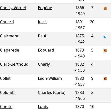
Choisy-Vernet
Eugène
1866
7
-
1949
Chuard
Jules
1891
20
-
1967
Clairmont
Paul
1875
4
-
1942
Claparède
Edouard
1873
5
-
1940
Clerc-Berthoud
Charly
1882
4
-
1958
Collet
Léon-William
1880
9
-
1957
Colombi
Charles (Carlo)
1883
2
-
1966
Comte
Louis
1870
10