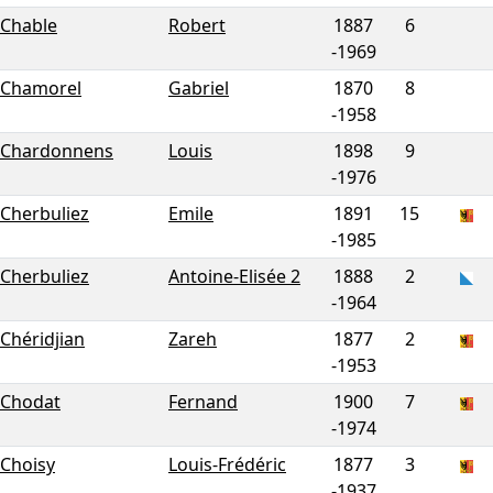
Chable
Robert
1887
6
-
1969
Chamorel
Gabriel
1870
8
-
1958
Chardonnens
Louis
1898
9
-
1976
Cherbuliez
Emile
1891
15
-
1985
Cherbuliez
Antoine-Elisée 2
1888
2
-
1964
Chéridjian
Zareh
1877
2
-
1953
Chodat
Fernand
1900
7
-
1974
Choisy
Louis-Frédéric
1877
3
-
1937