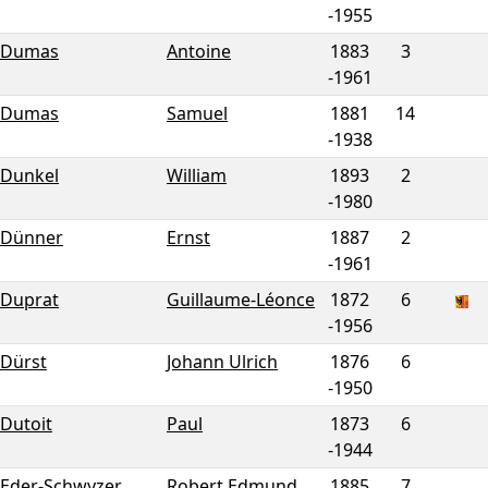
-
1955
Dumas
Antoine
1883
3
-
1961
Dumas
Samuel
1881
14
-
1938
Dunkel
William
1893
2
-
1980
Dünner
Ernst
1887
2
-
1961
Duprat
Guillaume-Léonce
1872
6
-
1956
Dürst
Johann Ulrich
1876
6
-
1950
Dutoit
Paul
1873
6
-
1944
Eder-Schwyzer
Robert Edmund
1885
7