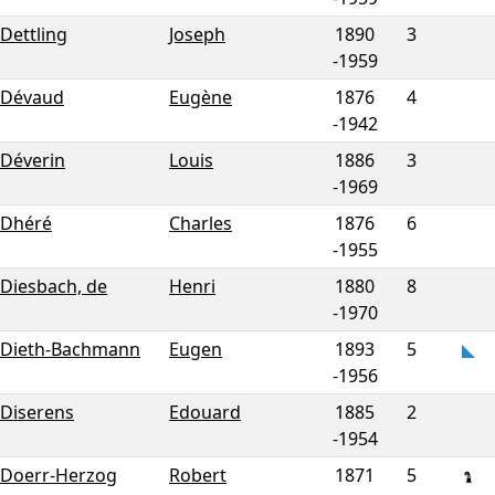
Dettling
Joseph
1890
3
-
1959
Dévaud
Eugène
1876
4
-
1942
Déverin
Louis
1886
3
-
1969
Dhéré
Charles
1876
6
-
1955
Diesbach, de
Henri
1880
8
-
1970
Dieth-Bachmann
Eugen
1893
5
-
1956
Diserens
Edouard
1885
2
-
1954
Doerr-Herzog
Robert
1871
5