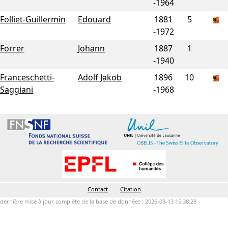
-
1964
Folliet-Guillermin
Edouard
1881
5
-
1972
Forrer
Johann
1887
1
-
1940
Franceschetti-
Adolf Jakob
1896
10
Saggiani
-
1968
Contact
Citation
dernière mise à jour complète de la base de données : 2026-03-13 15:38:28