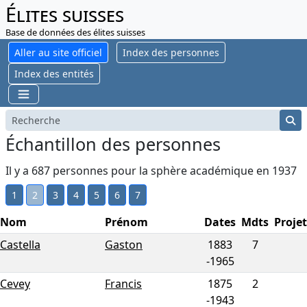
Élites suisses
Base de données des élites suisses
Aller au site officiel
Index des personnes
Index des entités
Échantillon des personnes
Il y a 687 personnes pour la sphère académique en 1937
1
2
3
4
5
6
7
Nom
Prénom
Dates
Mdts
Projet
Castella
Gaston
1883
7
-
1965
Cevey
Francis
1875
2
-
1943