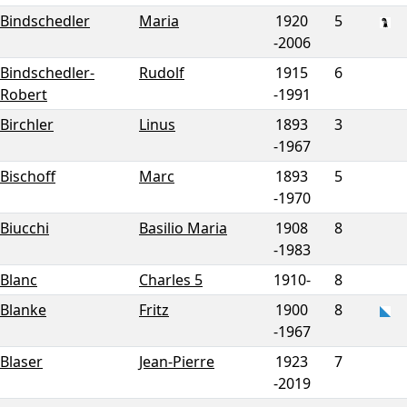
Bindschedler
Maria
1920
5
-
2006
Bindschedler-
Rudolf
1915
6
Robert
-
1991
Birchler
Linus
1893
3
-
1967
Bischoff
Marc
1893
5
-
1970
Biucchi
Basilio Maria
1908
8
-
1983
Blanc
Charles 5
1910-
8
Blanke
Fritz
1900
8
-
1967
Blaser
Jean-Pierre
1923
7
-
2019