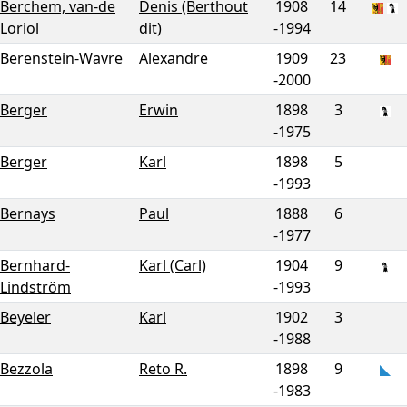
Berchem, van-de
Denis (Berthout
1908
14
Loriol
dit)
-
1994
Berenstein-Wavre
Alexandre
1909
23
-
2000
Berger
Erwin
1898
3
-
1975
Berger
Karl
1898
5
-
1993
Bernays
Paul
1888
6
-
1977
Bernhard-
Karl (Carl)
1904
9
Lindström
-
1993
Beyeler
Karl
1902
3
-
1988
Bezzola
Reto R.
1898
9
-
1983