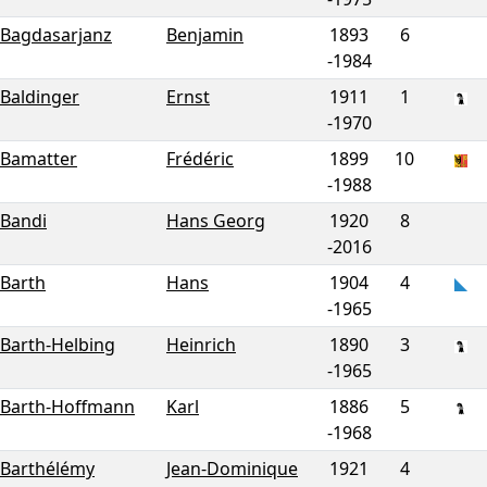
Bagdasarjanz
Benjamin
1893
6
-
1984
Baldinger
Ernst
1911
1
-
1970
Bamatter
Frédéric
1899
10
-
1988
Bandi
Hans Georg
1920
8
-
2016
Barth
Hans
1904
4
-
1965
Barth-Helbing
Heinrich
1890
3
-
1965
Barth-Hoffmann
Karl
1886
5
-
1968
Barthélémy
Jean-Dominique
1921
4