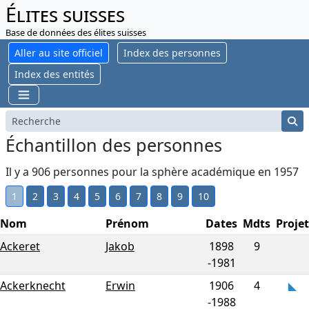
Élites suisses
Base de données des élites suisses
Aller au site officiel
Index des personnes
Index des entités
Échantillon des personnes
Il y a 906 personnes pour la sphère académique en 1957
1
2
3
4
5
6
7
8
9
10
Nom
Prénom
Dates
Mdts
Projet
Ackeret
Jakob
1898
9
-
1981
Ackerknecht
Erwin
1906
4
-
1988