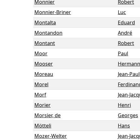
Monnier
Robert
Monnier-Briner
Luc
Montalta
Eduard
Montandon
André
Montant
Robert
Moor
Paul
Mooser
Herman
Moreau
Jean-Paul
Morel
Ferdinan
Morf
Jean-Jac
Morier
Henri
Morsier, de
Georges
Mötteli
Hans
Mozer-Welter
Jean-Jac