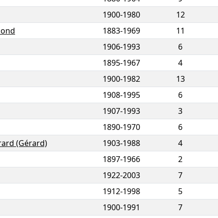
1900
-
1980
12
mond
1883
-
1969
11
1906
-
1993
6
1895
-
1967
4
1900
-
1982
13
1908
-
1995
6
1907
-
1993
3
1890
-
1970
6
rard (Gérard)
1903
-
1988
4
1897
-
1966
2
1922
-
2003
7
1912
-
1998
5
1900
-
1991
7