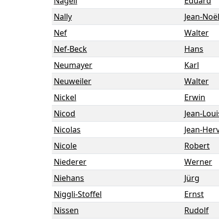
Nägeli
Eduard
Nally
Jean-Noë
Nef
Walter
Nef-Beck
Hans
Neumayer
Karl
Neuweiler
Walter
Nickel
Erwin
Nicod
Jean-Loui
Nicolas
Jean-Her
Nicole
Robert
Niederer
Werner
Niehans
Jürg
Niggli-Stoffel
Ernst
Nissen
Rudolf