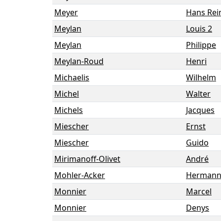
Meyer
Hans Rei
Meylan
Louis 2
Meylan
Philippe
Meylan-Roud
Henri
Michaelis
Wilhelm
Michel
Walter
Michels
Jacques
Miescher
Ernst
Miescher
Guido
Mirimanoff-Olivet
André
Mohler-Acker
Herman
Monnier
Marcel
Monnier
Denys