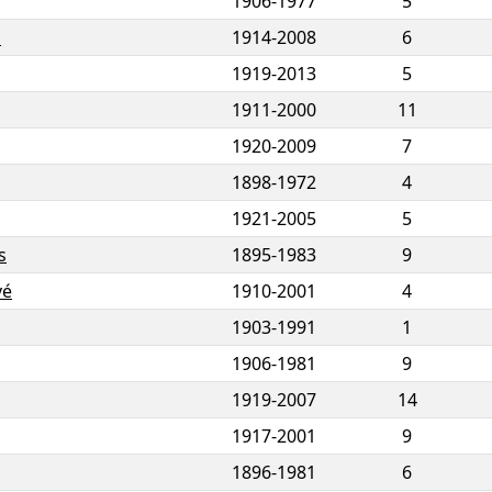
1906
-
1977
5
l
1914
-
2008
6
1919
-
2013
5
1911
-
2000
11
1920
-
2009
7
1898
-
1972
4
1921
-
2005
5
s
1895
-
1983
9
vé
1910
-
2001
4
1903
-
1991
1
1906
-
1981
9
1919
-
2007
14
1917
-
2001
9
1896
-
1981
6