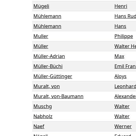
Mügeli
Henri
Mühlemann
Hans Rud
Mühlemann
Hans
Muller
Philippe
Müller
Walter He
Müller-Adrian
Max
Müller-Büchi
Emil Fran
Müller-Güttinger
Aloys
Muralt, von
Leonhar
Muralt, von-Baumann
Alexande
Muschg
Walter
Nabholz
Walter
Naef
Werner