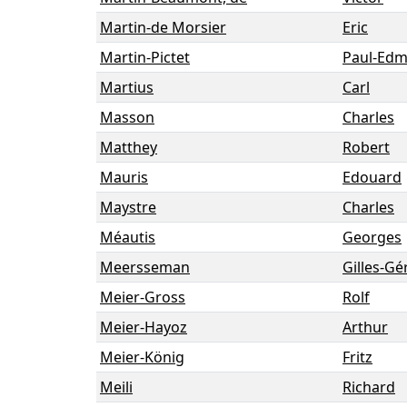
Martin-de Morsier
Eric
Martin-Pictet
Paul-Ed
Martius
Carl
Masson
Charles
Matthey
Robert
Mauris
Edouard
Maystre
Charles
Méautis
Georges
Meersseman
Gilles-Gé
Meier-Gross
Rolf
Meier-Hayoz
Arthur
Meier-König
Fritz
Meili
Richard