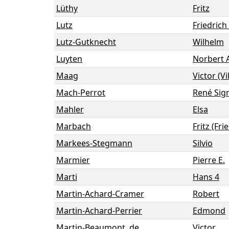
Lüthy
Fritz
Lutz
Friedrich 
Lutz-Gutknecht
Wilhelm
Luyten
Norbert 
Maag
Victor (Vi
Mach-Perrot
René Si
Mahler
Elsa
Marbach
Fritz (Fri
Markees-Stegmann
Silvio
Marmier
Pierre E.
Marti
Hans 4
Martin-Achard-Cramer
Robert
Martin-Achard-Perrier
Edmond
Martin-Beaumont, de
Victor