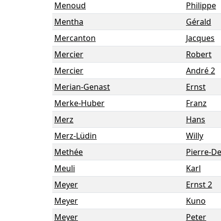
Menoud
Philippe
Mentha
Gérald
Mercanton
Jacques
Mercier
Robert
Mercier
André 2
Merian-Genast
Ernst
Merke-Huber
Franz
Merz
Hans
Merz-Lüdin
Willy
Methée
Pierre-De
Meuli
Karl
Meyer
Ernst 2
Meyer
Kuno
Meyer
Peter