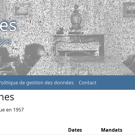
ses
sses
Politique de gestion des données
Contact
nes
que en 1957
Dates
Mandats