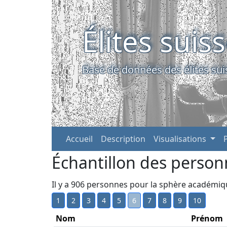
Élites suis
Base de données des élites sui
Accueil
Description
Visualisations
Échantillon des person
Il y a 906 personnes pour la sphère académi
1
2
3
4
5
6
7
8
9
10
Nom
Prénom