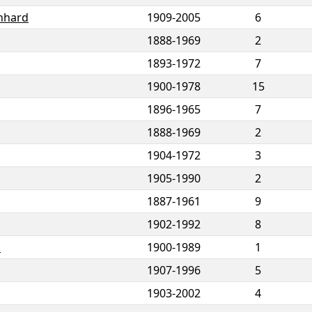
nhard
1909
-
2005
6
1888
-
1969
2
1893
-
1972
7
1900
-
1978
15
1896
-
1965
7
1888
-
1969
2
1904
-
1972
3
1905
-
1990
2
1887
-
1961
9
1902
-
1992
8
n
1900
-
1989
1
1907
-
1996
5
1903
-
2002
4