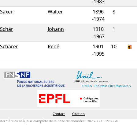
-
1983
Saxer
Walter
1896
8
-
1974
Schär
Johann
1910
1
-
1967
Schärer
René
1901
10
-
1995
Contact
Citation
dernière mise à jour complète de la base de données : 2026-03-13 15:38:28