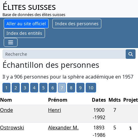
Élites suisses
Base de données des élites suisses
Aller au site officiel
Index des personnes
Index des entités
Échantillon des personnes
Il y a 906 personnes pour la sphère académique en 1957
1
2
3
4
5
6
7
8
9
10
Nom
Prénom
Dates
Mdts
Projet
Onde
Henri
1900
7
-
1992
Ostrowski
Alexander M.
1893
5
-
1986