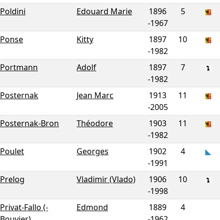
Poldini
Edouard Marie
1896
5
-
1967
Ponse
Kitty
1897
10
-
1982
Portmann
Adolf
1897
7
-
1982
Posternak
Jean Marc
1913
11
-
2005
Posternak-Bron
Théodore
1903
11
-
1982
Poulet
Georges
1902
4
-
1991
Prelog
Vladimir (Vlado)
1906
10
-
1998
Privat-Fallo (-
Edmond
1889
4
Bouvier)
-
1962