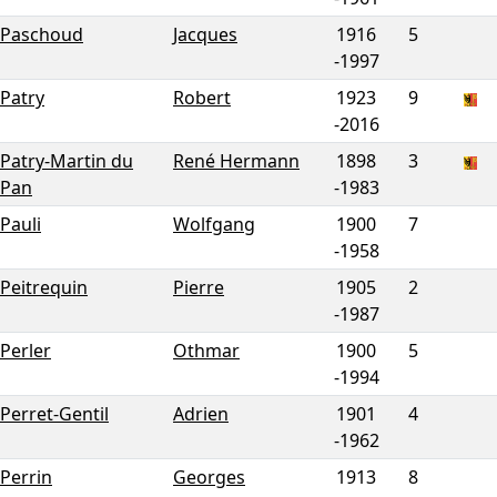
Paschoud
Jacques
1916
5
-
1997
Patry
Robert
1923
9
-
2016
Patry-Martin du
René Hermann
1898
3
Pan
-
1983
Pauli
Wolfgang
1900
7
-
1958
Peitrequin
Pierre
1905
2
-
1987
Perler
Othmar
1900
5
-
1994
Perret-Gentil
Adrien
1901
4
-
1962
Perrin
Georges
1913
8