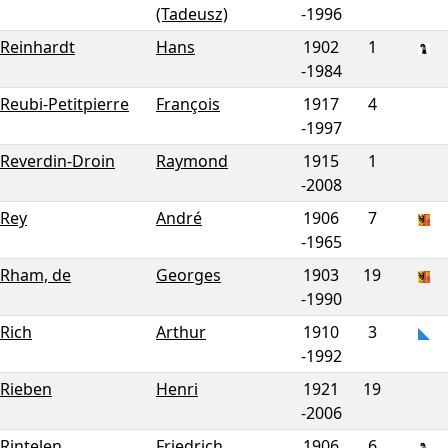
(Tadeusz)
-
1996
Reinhardt
Hans
1902
1
-
1984
Reubi-Petitpierre
François
1917
4
-
1997
Reverdin-Droin
Raymond
1915
1
-
2008
Rey
André
1906
7
-
1965
Rham, de
Georges
1903
19
-
1990
Rich
Arthur
1910
3
-
1992
Rieben
Henri
1921
19
-
2006
Rintelen
Friedrich
1906
6