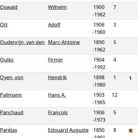
Oswald
Wilhelm
1900
7
-
1982
Ott
Adolf
1906
3
-
1960
Oudenrijn, van den
Marc-Antoine
1890
5
-
1962
Oulès
Firmin
1904
4
-
1992
Oyen, von
Hendrik
1898
1
-
1980
Pallmann
Hans A.
1903
12
-
1965
Panchaud
François
1906
5
-
1973
Paréjas
Edouard Auguste
1890
8
-
1961