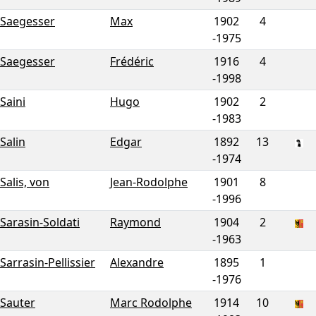
Saegesser
Max
1902
4
-
1975
Saegesser
Frédéric
1916
4
-
1998
Saini
Hugo
1902
2
-
1983
Salin
Edgar
1892
13
-
1974
Salis, von
Jean-Rodolphe
1901
8
-
1996
Sarasin-Soldati
Raymond
1904
2
-
1963
Sarrasin-Pellissier
Alexandre
1895
1
-
1976
Sauter
Marc Rodolphe
1914
10