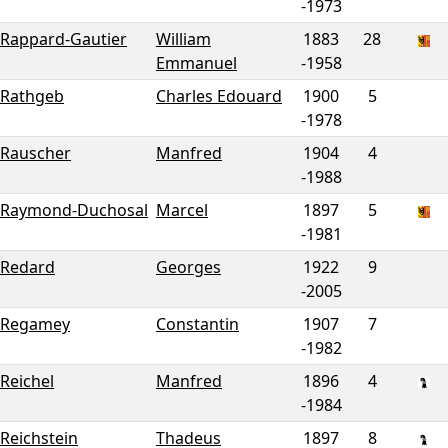
-
1973
Rappard-Gautier
William
1883
28
Emmanuel
-
1958
Rathgeb
Charles Edouard
1900
5
-
1978
Rauscher
Manfred
1904
4
-
1988
Raymond-Duchosal
Marcel
1897
5
-
1981
Redard
Georges
1922
9
-
2005
Regamey
Constantin
1907
7
-
1982
Reichel
Manfred
1896
4
-
1984
Reichstein
Thadeus
1897
8