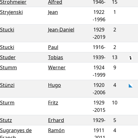
Strohmeier
Alfred
1946-
15
Stryjenski
Jean
1922
1
-
1996
Stucki
Jean-Daniel
1929
2
-
2019
Stucki
Paul
1916-
2
Studer
Tobias
1939-
13
Stumm
Werner
1924
9
-
1999
Stünzi
Hugo
1920
4
-
2006
Sturm
Fritz
1929
10
-
2015
Stutz
Erhard
1929-
5
Sugranyes de
Ramón
1911
4
Franch
-
2011