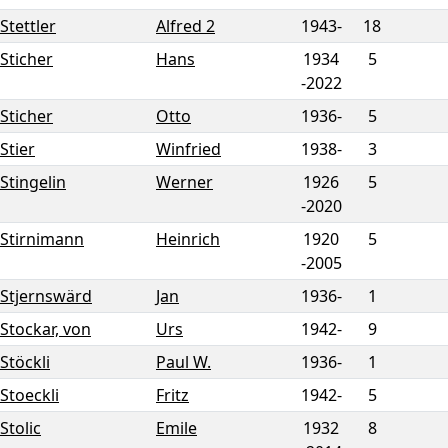
Stettler
Alfred 2
1943-
18
Sticher
Hans
1934
5
-
2022
Sticher
Otto
1936-
5
Stier
Winfried
1938-
3
Stingelin
Werner
1926
5
-
2020
Stirnimann
Heinrich
1920
5
-
2005
Stjernswärd
Jan
1936-
1
Stockar, von
Urs
1942-
9
Stöckli
Paul W.
1936-
1
Stoeckli
Fritz
1942-
5
Stolic
Emile
1932
8