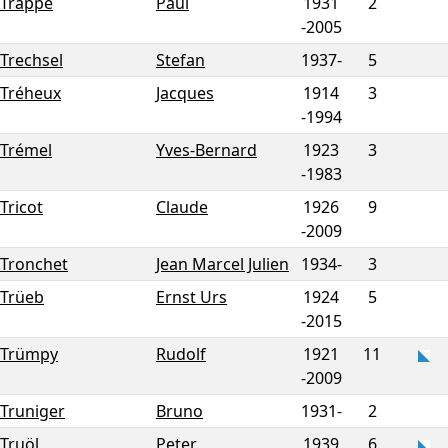
Trappe
Paul
1931
2
-
2005
Trechsel
Stefan
1937-
5
Tréheux
Jacques
1914
3
-
1994
Trémel
Yves-Bernard
1923
3
-
1983
Tricot
Claude
1926
9
-
2009
Tronchet
Jean Marcel Julien
1934-
3
Trüeb
Ernst Urs
1924
5
-
2015
Trümpy
Rudolf
1921
11
-
2009
Truniger
Bruno
1931-
2
Truöl
Peter
1939
6