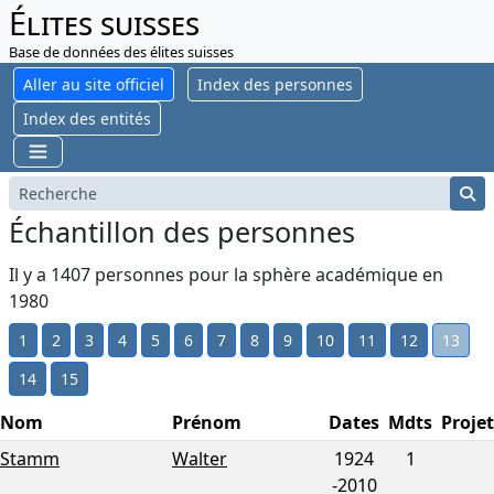
Élites suisses
Base de données des élites suisses
Aller au site officiel
Index des personnes
Index des entités
Échantillon des personnes
Il y a 1407 personnes pour la sphère académique en
1980
1
2
3
4
5
6
7
8
9
10
11
12
13
14
15
Nom
Prénom
Dates
Mdts
Projet
Stamm
Walter
1924
1
-
2010