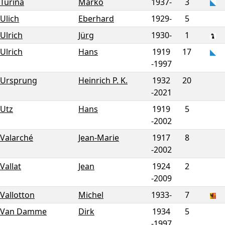
Turina
Marko
1937-
3
Ulich
Eberhard
1929-
5
Ulrich
Jürg
1930-
1
Ulrich
Hans
1919
17
-
1997
Ursprung
Heinrich P. K.
1932
20
-
2021
Utz
Hans
1919
5
-
2002
Valarché
Jean-Marie
1917
8
-
2002
Vallat
Jean
1924
2
-
2009
Vallotton
Michel
1933-
7
Van Damme
Dirk
1934
5
-
1997