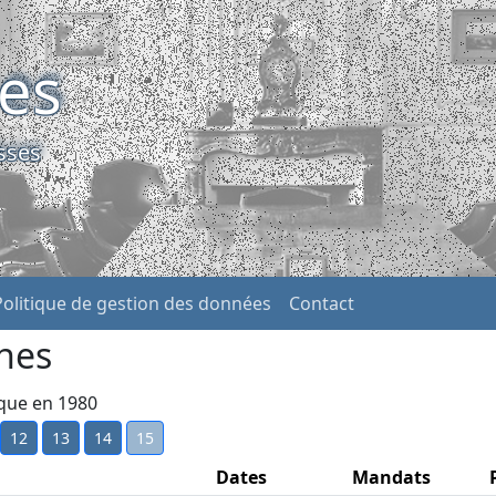
ses
sses
Politique de gestion des données
Contact
nes
ique en 1980
12
13
14
15
Dates
Mandats