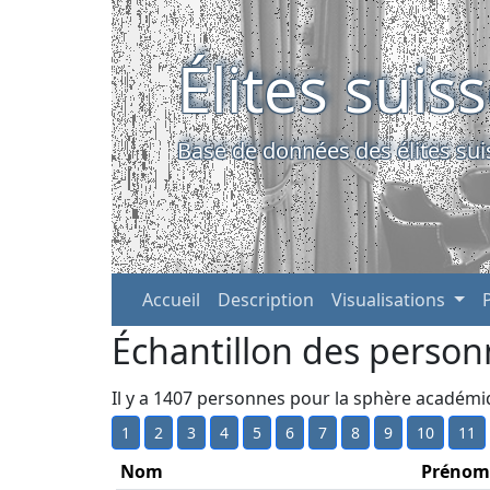
Élites suis
Base de données des élites sui
Accueil
Description
Visualisations
Échantillon des person
Il y a 1407 personnes pour la sphère académ
1
2
3
4
5
6
7
8
9
10
11
Nom
Prénom