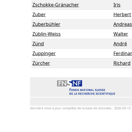
Zschokke-Gränacher
Iris
Zuber
Herbert
Zuberbühler
Andreas
Züblin-Weiss
Walter
Zünd
André
Zuppinger
Ferdina
Zürcher
Richard
dernière mise à jour complète de la base de données : 2026-03-13 