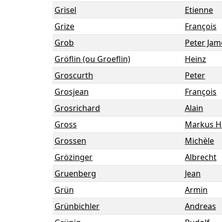
Grisel
Etienne
Grize
François
Grob
Peter Jam
Gröflin (ou Groeflin)
Heinz
Groscurth
Peter
Grosjean
François
Grosrichard
Alain
Gross
Markus H
Grossen
Michèle
Grözinger
Albrecht
Gruenberg
Jean
Grün
Armin
Grünbichler
Andreas