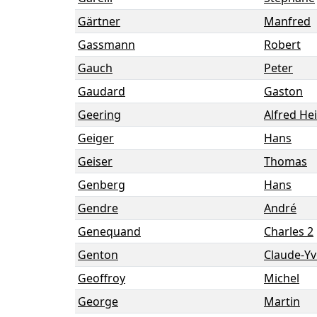
Gärtner
Manfred
Gassmann
Robert
Gauch
Peter
Gaudard
Gaston
Geering
Alfred He
Geiger
Hans
Geiser
Thomas
Genberg
Hans
Gendre
André
Genequand
Charles 2
Genton
Claude-Yv
Geoffroy
Michel
George
Martin