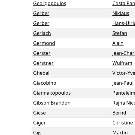
Georgopoulos
Costa Pa
Gerber
Niklaus
Gerber
Hans-Ulri
Gerlach
Stefan
Germond
Alain
Gerster
Jean-Char
Gerstner
Wulfram
Ghebali
Victor-Yv
Giacobino
Jean-Paul
Giannakopoulos
Pantelei
Gibson Brandon
Rajna Nic
Giese
Bernd
Giger
Christine
Gijs
Martin