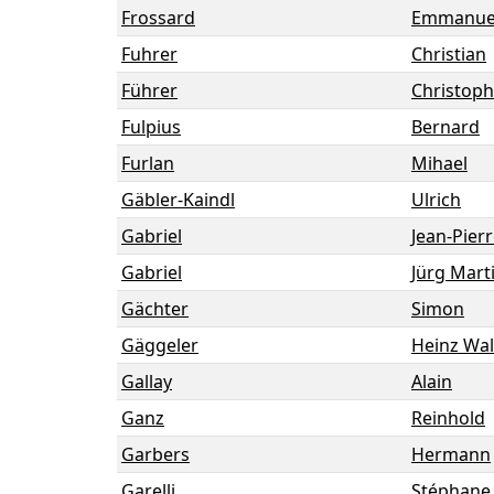
Frossard
Emmanue
Fuhrer
Christian
Führer
Christoph
Fulpius
Bernard
Furlan
Mihael
Gäbler-Kaindl
Ulrich
Gabriel
Jean-Pier
Gabriel
Jürg Mart
Gächter
Simon
Gäggeler
Heinz Wal
Gallay
Alain
Ganz
Reinhold
Garbers
Hermann
Garelli
Stéphane