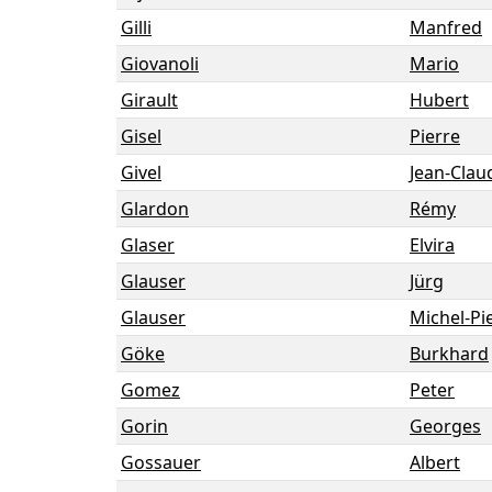
Gilli
Manfred
Giovanoli
Mario
Girault
Hubert
Gisel
Pierre
Givel
Jean-Clau
Glardon
Rémy
Glaser
Elvira
Glauser
Jürg
Glauser
Michel-Pi
Göke
Burkhard
Gomez
Peter
Gorin
Georges
Gossauer
Albert