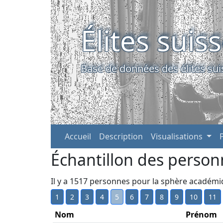
Élites suis
Base de données des élites sui
Accueil
Description
Visualisations
Échantillon des person
Il y a 1517 personnes pour la sphère académ
1
2
3
4
5
6
7
8
9
10
11
Nom
Prénom