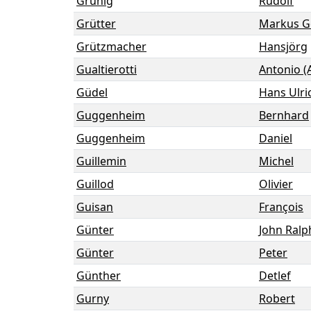
Grünig
Rudolf
Grütter
Markus G
Grützmacher
Hansjörg
Gualtierotti
Antonio (
Güdel
Hans Ulri
Guggenheim
Bernhard
Guggenheim
Daniel
Guillemin
Michel
Guillod
Olivier
Guisan
François
Günter
John Ralp
Günter
Peter
Günther
Detlef
Gurny
Robert