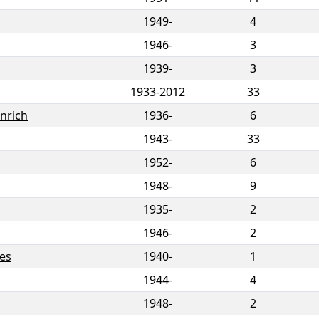
1949-
4
1946-
3
1939-
3
1933
-
2012
33
inrich
1936-
6
1943-
33
1952-
6
1948-
9
1935-
2
1946-
2
es
1940-
1
1944-
4
1948-
2