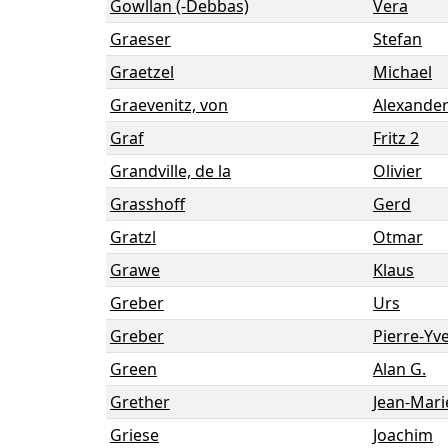
Gowllan (-Debbas)
Vera
Graeser
Stefan
Graetzel
Michael
Graevenitz, von
Alexande
Graf
Fritz 2
Grandville, de la
Olivier
Grasshoff
Gerd
Gratzl
Otmar
Grawe
Klaus
Greber
Urs
Greber
Pierre-Yv
Green
Alan G.
Grether
Jean-Mari
Griese
Joachim