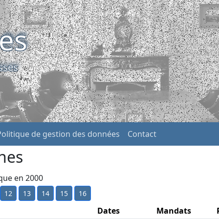
ses
sses
Politique de gestion des données
Contact
nes
ique en 2000
12
13
14
15
16
Dates
Mandats