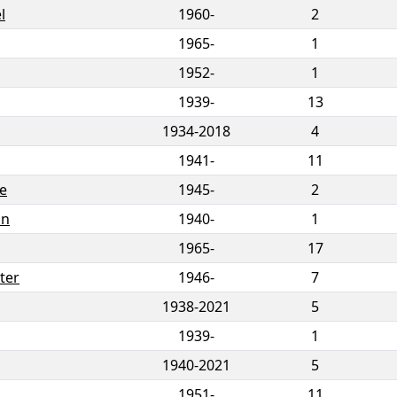
l
1960-
2
1965-
1
1952-
1
1939-
13
1934
-
2018
4
1941-
11
re
1945-
2
in
1940-
1
1965-
17
ter
1946-
7
1938
-
2021
5
1939-
1
1940
-
2021
5
1951-
11