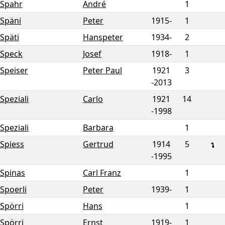
Spahr
André
1
Späni
Peter
1915-
1
Späti
Hanspeter
1934-
2
Speck
Josef
1918-
1
Speiser
Peter Paul
1921
3
-
2013
Speziali
Carlo
1921
14
-
1998
Speziali
Barbara
1
Spiess
Gertrud
1914
5
-
1995
Spinas
Carl Franz
1
Spoerli
Peter
1939-
1
Spörri
Hans
1
Spörri
Ernst
1919-
1