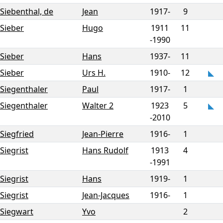
Siebenthal, de
Jean
1917-
9
Sieber
Hugo
1911
11
-
1990
Sieber
Hans
1937-
11
Sieber
Urs H.
1910-
12
Siegenthaler
Paul
1917-
1
Siegenthaler
Walter 2
1923
5
-
2010
Siegfried
Jean-Pierre
1916-
1
Siegrist
Hans Rudolf
1913
4
-
1991
Siegrist
Hans
1919-
1
Siegrist
Jean-Jacques
1916-
1
Siegwart
Yvo
2