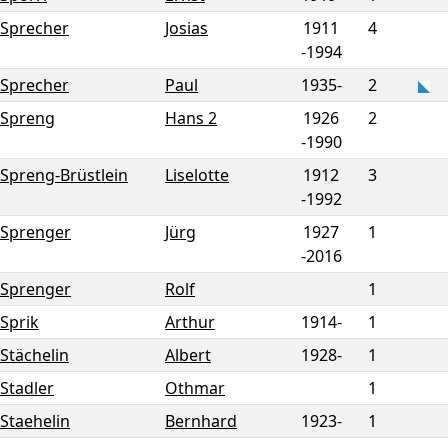
Sprecher
Josias
1911
4
-
1994
Sprecher
Paul
1935-
2
Spreng
Hans 2
1926
2
-
1990
Spreng-Brüstlein
Liselotte
1912
3
-
1992
Sprenger
Jürg
1927
1
-
2016
Sprenger
Rolf
1
Sprik
Arthur
1914-
1
Stächelin
Albert
1928-
1
Stadler
Othmar
1
Staehelin
Bernhard
1923-
1