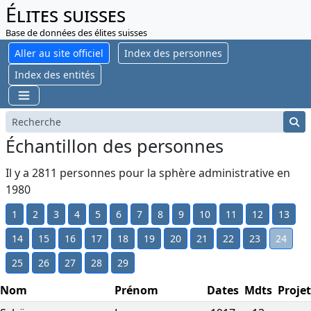
Élites suisses
Base de données des élites suisses
Aller au site officiel
Index des personnes
Index des entités
Échantillon des personnes
Il y a 2811 personnes pour la sphère administrative en
1980
1
2
3
4
5
6
7
8
9
10
11
12
13
14
15
16
17
18
19
20
21
22
23
24
25
26
27
28
29
Nom
Prénom
Dates
Mdts
Projet