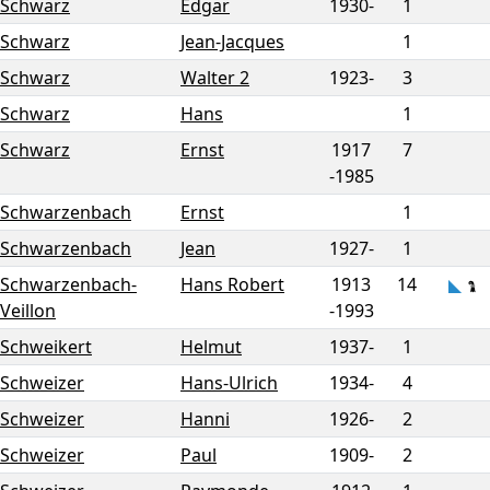
Schwarz
Edgar
1930-
1
Schwarz
Jean-Jacques
1
Schwarz
Walter 2
1923-
3
Schwarz
Hans
1
Schwarz
Ernst
1917
7
-
1985
Schwarzenbach
Ernst
1
Schwarzenbach
Jean
1927-
1
Schwarzenbach-
Hans Robert
1913
14
Veillon
-
1993
Schweikert
Helmut
1937-
1
Schweizer
Hans-Ulrich
1934-
4
Schweizer
Hanni
1926-
2
Schweizer
Paul
1909-
2