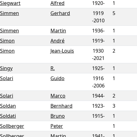
Siegwart
Alfred
1920-
1
Simmen
Gerhard
1919
5
-
2010
Simmen
Martin
1936-
1
Simon
André
1919-
1
Simon
Jean-Louis
1930
2
-
2021
Singy
R.
1925-
1
Solari
Guido
1916
1
-
2006
Solari
Marco
1944-
2
Soldan
Bernhard
1923-
3
Soldati
Bruno
1915-
1
Sollberger
Peter
1
Sollberger
Martin
1941-
1