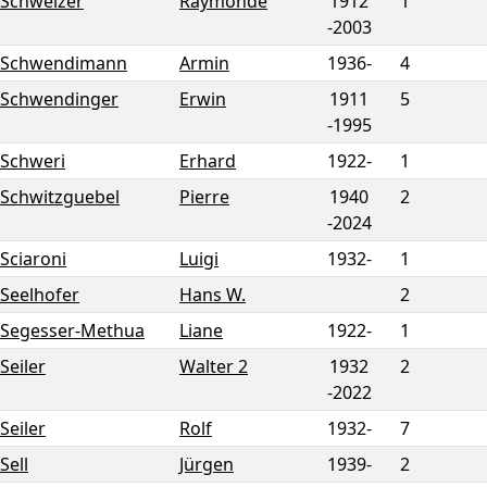
Schweizer
Raymonde
1912
1
-
2003
Schwendimann
Armin
1936-
4
Schwendinger
Erwin
1911
5
-
1995
Schweri
Erhard
1922-
1
Schwitzguebel
Pierre
1940
2
-
2024
Sciaroni
Luigi
1932-
1
Seelhofer
Hans W.
2
Segesser-Methua
Liane
1922-
1
Seiler
Walter 2
1932
2
-
2022
Seiler
Rolf
1932-
7
Sell
Jürgen
1939-
2