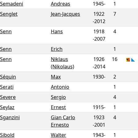
Semadeni
Andreas
1945-
1
Senglet
Jean-Jacques
1922
7
-
2012
Senn
Hans
1918
4
-
2007
Senn
Erich
1
Senn
Niklaus
1926
16
(Nikolaus)
-
2014
Séquin
Max
1930-
2
Serati
Antonio
1
Severe
Sergio
4
Seylaz
Ernest
1915-
1
Sganzini
Gian Carlo
1923
4
Ernesto
-
2001
Sibold
Walter
1943-
1