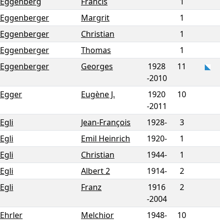
Eggenberg
Francis
1
Eggenberger
Margrit
1
Eggenberger
Christian
1
Eggenberger
Thomas
1
Eggenberger
Georges
1928
11
-
2010
Egger
Eugène J.
1920
10
-
2011
Egli
Jean-François
1928-
3
Egli
Emil Heinrich
1920-
1
Egli
Christian
1944-
1
Egli
Albert 2
1914-
2
Egli
Franz
1916
2
-
2004
Ehrler
Melchior
1948-
10