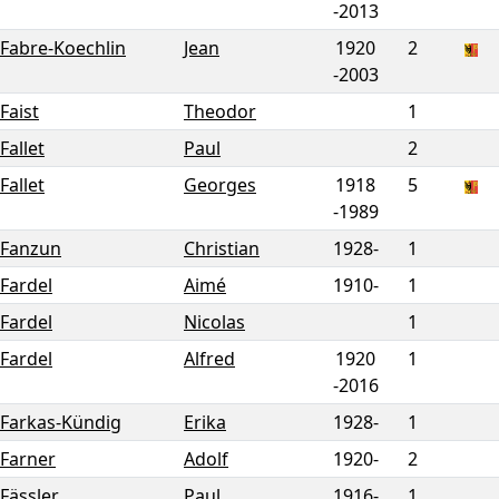
-
2013
Fabre-Koechlin
Jean
1920
2
-
2003
Faist
Theodor
1
Fallet
Paul
2
Fallet
Georges
1918
5
-
1989
Fanzun
Christian
1928-
1
Fardel
Aimé
1910-
1
Fardel
Nicolas
1
Fardel
Alfred
1920
1
-
2016
Farkas-Kündig
Erika
1928-
1
Farner
Adolf
1920-
2
Fässler
Paul
1916-
1