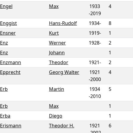
Engel
Max
1933
4
-
2019
Enggist
Hans-Rudolf
1934-
8
Ensner
Kurt
1919-
1
Enz
Werner
1928-
2
Enz
Johann
1
Enzmann
Theodor
1921-
2
Epprecht
Georg Walter
1921
4
-
2000
Erb
Martin
1934
5
-
2010
Erb
Max
1
Erba
Diego
1
Erismann
Theodor H.
1921
6
-
2002