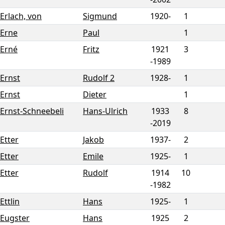
Erlach, von
Sigmund
1920-
1
Erne
Paul
1
Erné
Fritz
1921
3
-
1989
Ernst
Rudolf 2
1928-
1
Ernst
Dieter
1
Ernst-Schneebeli
Hans-Ulrich
1933
8
-
2019
Etter
Jakob
1937-
2
Etter
Emile
1925-
1
Etter
Rudolf
1914
10
-
1982
Ettlin
Hans
1925-
1
Eugster
Hans
1925
2