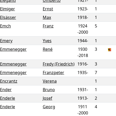
Eleganti
Umberto
1921-
1
Elmiger
Ernst
1923-
1
Elsässer
Max
1918-
1
Emch
Franz
1924
5
-
2000
Emery
Yves
1944-
1
Emmenegger
René
1930
3
-
2018
Emmenegger
Fredy (Friedrich)
1916-
3
Emmenegger
Franzpeter
1935-
7
Encrantz
Verena
1
Ender
Bruno
1931-
1
Enderle
Josef
1913-
2
Enderle
Georg
1911
4
-
2000