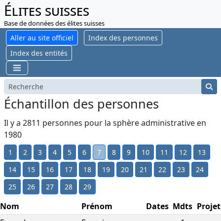
Élites suisses
Base de données des élites suisses
Aller au site officiel
Index des personnes
Index des entités
Échantillon des personnes
Il y a 2811 personnes pour la sphère administrative en
1980
1
2
3
4
5
6
7
8
9
10
11
12
13
14
15
16
17
18
19
20
21
22
23
24
25
26
27
28
29
Nom
Prénom
Dates
Mdts
Projet