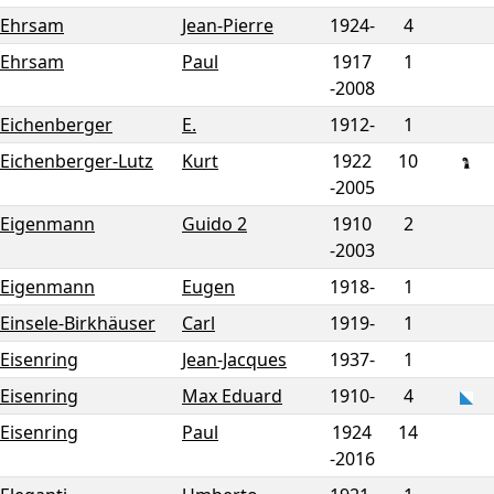
Ehrsam
Jean-Pierre
1924-
4
Ehrsam
Paul
1917
1
-
2008
Eichenberger
E.
1912-
1
Eichenberger-Lutz
Kurt
1922
10
-
2005
Eigenmann
Guido 2
1910
2
-
2003
Eigenmann
Eugen
1918-
1
Einsele-Birkhäuser
Carl
1919-
1
Eisenring
Jean-Jacques
1937-
1
Eisenring
Max Eduard
1910-
4
Eisenring
Paul
1924
14
-
2016