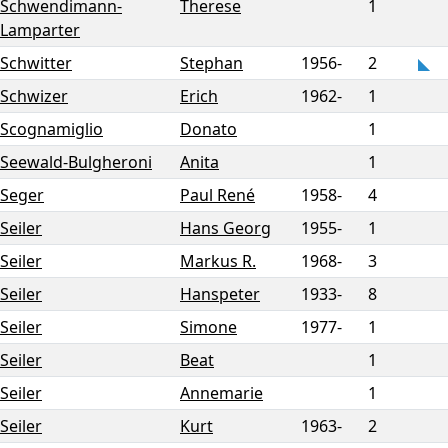
Schwendimann-
Therese
1
Lamparter
Schwitter
Stephan
1956-
2
Schwizer
Erich
1962-
1
Scognamiglio
Donato
1
Seewald-Bulgheroni
Anita
1
Seger
Paul René
1958-
4
Seiler
Hans Georg
1955-
1
Seiler
Markus R.
1968-
3
Seiler
Hanspeter
1933-
8
Seiler
Simone
1977-
1
Seiler
Beat
1
Seiler
Annemarie
1
Seiler
Kurt
1963-
2