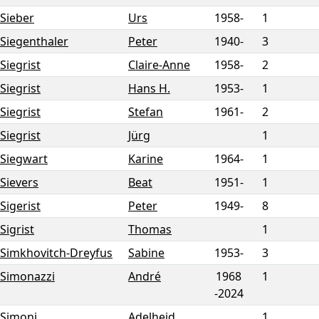
Sieber
Urs
1958-
1
Siegenthaler
Peter
1940-
3
Siegrist
Claire-Anne
1958-
2
Siegrist
Hans H.
1953-
1
Siegrist
Stefan
1961-
2
Siegrist
Jürg
1
Siegwart
Karine
1964-
1
Sievers
Beat
1951-
1
Sigerist
Peter
1949-
8
Sigrist
Thomas
1
Simkhovitch-Dreyfus
Sabine
1953-
3
Simonazzi
André
1968
1
-
2024
Simoni
Adelheid
1