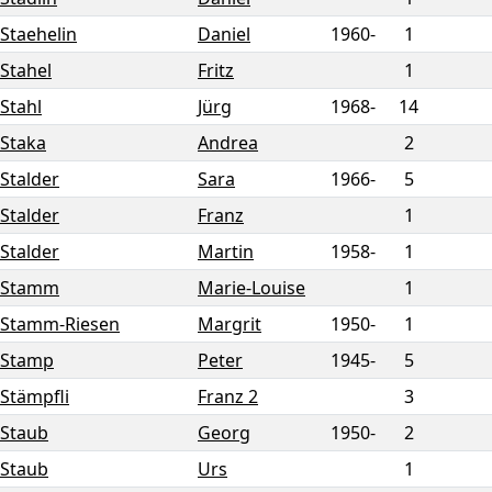
Staehelin
Daniel
1960-
1
Stahel
Fritz
1
Stahl
Jürg
1968-
14
Staka
Andrea
2
Stalder
Sara
1966-
5
Stalder
Franz
1
Stalder
Martin
1958-
1
Stamm
Marie-Louise
1
Stamm-Riesen
Margrit
1950-
1
Stamp
Peter
1945-
5
Stämpfli
Franz 2
3
Staub
Georg
1950-
2
Staub
Urs
1