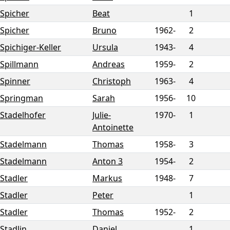
Spicher
Beat
1
Spicher
Bruno
1962-
2
Spichiger-Keller
Ursula
1943-
4
Spillmann
Andreas
1959-
2
Spinner
Christoph
1963-
4
Springman
Sarah
1956-
10
Stadelhofer
Julie-
1970-
1
Antoinette
Stadelmann
Thomas
1958-
3
Stadelmann
Anton 3
1954-
2
Stadler
Markus
1948-
7
Stadler
Peter
1
Stadler
Thomas
1952-
2
Stadlin
Daniel
1