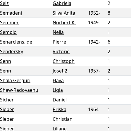
Seiz
Gabriela
2
Semadeni
Silva Anita
1952-
8
Semmer
Norbert K.
1949-
2
Sempio
Nella
1
Senarclens, de
Pierre
1942-
6
Sendersky
Victorie
2
Senn
Christoph
1
Senn
Josef 2
1957-
2
Shala Gerguri
Hava
1
Shaw-Radovaenu
Ligia
1
Sicher
Daniel
1
Sieber
Priska
1964-
1
Sieber
Christian
1
Sieber
Liliane
1