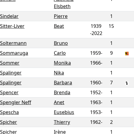
Elsbeth
Sindelar
Pierre
1
Sitter-Liver
Beat
1939
15
-
2022
Soltermann
Bruno
1
Sommaruga
Carlo
1959-
9
Sommer
Monika
1966-
1
Spalinger
Nika
1
Spalinger
Barbara
1960-
7
Spencer
Brenda
1952-
1
Spengler Neff
Anet
1963-
1
Spescha
Eusebius
1953-
1
Spicher
Thierry
1962-
2
Spicher
Irène
1