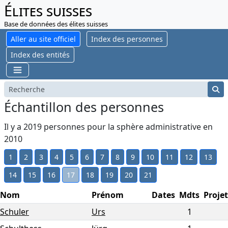
Élites suisses
Base de données des élites suisses
Aller au site officiel
Index des personnes
Index des entités
Échantillon des personnes
Il y a 2019 personnes pour la sphère administrative en
2010
1
2
3
4
5
6
7
8
9
10
11
12
13
14
15
16
17
18
19
20
21
Nom
Prénom
Dates
Mdts
Projet
Schuler
Urs
1